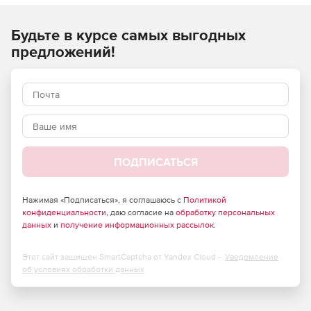
использует интеллектуальные снимки Nutanix для
быстрого восстановления и хранения резервных копий и
гарантируетсоответствие SLO
.
Будьте в курсе самых выгодных
предложений!
ПОДПИСАТЬСЯ
Нажимая «Подписаться», я соглашаюсь с
Политикой
конфиденциальности
, даю согласие на
обработку персональных
данных
и
получение информационных рассылок
.
Этот сайт защищен SmartCaptcha от Yandex Cloud -
Уведомление
об условиях обработки данных