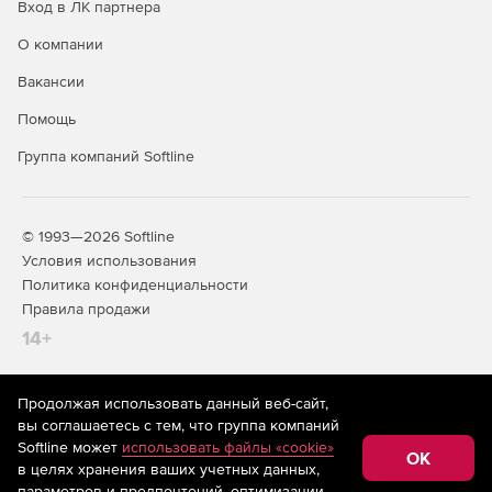
Вход в ЛК партнера
О компании
Вакансии
Помощь
Группа компаний Softline
© 1993—2026 Softline
Условия использования
Политика конфиденциальности
Правила продажи
14+
Продолжая использовать данный веб-сайт,
На информационном ресурсе store.softline.ru применяются
вы соглашаетесь с тем, что группа компаний
рекомендательные технологии
(информационные технологии
Softline может
использовать файлы «cookie»
предоставления информации на основе сбора,
OK
в целях хранения ваших учетных данных,
систематизации и анализа сведений, относящихся к
предпочтениям пользователей сети «Интернет»,
параметров и предпочтений, оптимизации