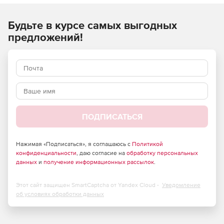
использует интеллектуальные снимки Nutanix для
быстрого восстановления и хранения резервных копий и
гарантируетсоответствие SLO
.
Будьте в курсе самых выгодных
предложений!
ПОДПИСАТЬСЯ
Нажимая «Подписаться», я соглашаюсь с
Политикой
конфиденциальности
, даю согласие на
обработку персональных
данных
и
получение информационных рассылок
.
Этот сайт защищен SmartCaptcha от Yandex Cloud -
Уведомление
об условиях обработки данных