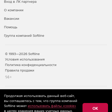
Вход в ЛК партнера
О компании
Вакансии
Помощь
Группа компаний Softline
© 1993—2026 Softline
Условия использования
Политика конфиденциальности
Правила продажи
14+
На информационном ресурсе store.softline.ru применяются
Продолжая использовать данный веб-сайт,
рекомендательные технологии
(информационные технологии
вы соглашаетесь с тем, что группа компаний
предоставления информации на основе сбора,
Softline может
использовать файлы «cookie»
систематизации и анализа сведений, относящихся к
OK
в целях хранения ваших учетных данных,
предпочтениям пользователей сети «Интернет»,