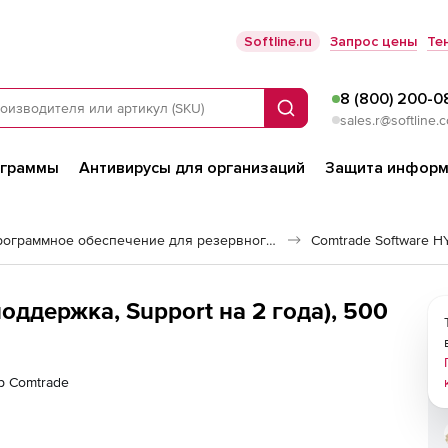
Softline.ru
Запрос цены
Те
8 (800) 200-0
Поиск
sales.r@softline.
ограммы
Антивирусы для организаций
Защита информ
Программное обеспечение для резервного копирования
Comtrade Software H
оддержка, Support на 2 года), 500
р Comtrade