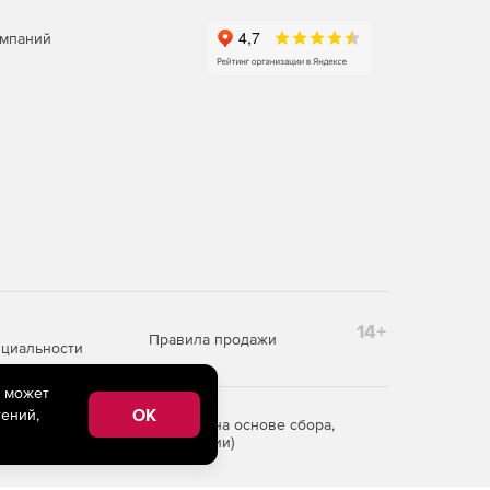
омпаний
14+
Правила продажи
циальности
e может
OK
ений,
редоставления информации на основе сбора,
рритории Российской Федерации)