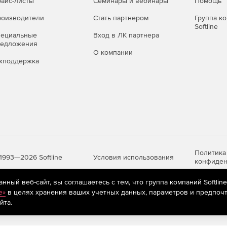
айс-листы
Семинары и вебинары
Помощь
оизводители
Стать партнером
Группа к
Softline
пециальные
Вход в ЛК партнера
редложения
О компании
хподдержка
Политика
Условия использования
1993—2026 Softline
конфиден
ный веб-сайт, вы соглашаетесь с тем, что группа компаний Softlin
e»
в целях хранения ваших учетных данных, параметров и предпочт
яются
рекомендательные технологии
(информационные технологии п
йта.
предпочтениям пользователей сети «Интернет», находящихся на те