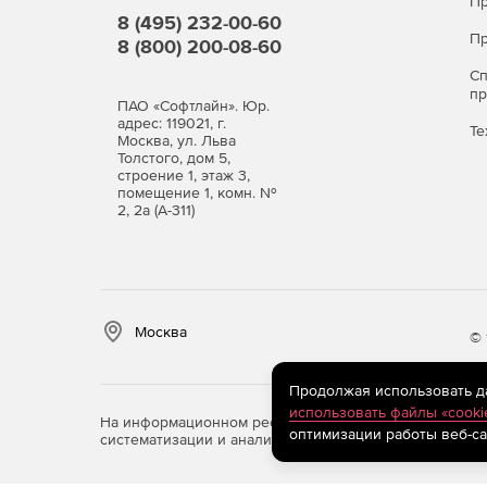
Пр
8 (495) 232-00-60
Пр
8 (800) 200-08-60
С
п
ПАО «Софтлайн». Юр.
адрес: 119021, г.
Те
Москва, ул. Льва
Толстого, дом 5,
строение 1, этаж 3,
помещение 1, комн. №
2, 2а (А-311)
Москва
© 
Продолжая использовать дан
использовать файлы «cooki
На информационном ресурсе store.softline.ru примен
оптимизации работы веб-са
систематизации и анализа сведений, относящихся к 