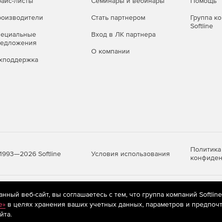
айс-листы
Семинары и вебинары
Помощь
оизводители
Стать партнером
Группа к
Softline
пециальные
Вход в ЛК партнера
редложения
О компании
хподдержка
Политика
Условия использования
1993—2026 Softline
конфиден
яются
рекомендательные технологии
(информационные технологии п
ный веб-сайт, вы соглашаетесь с тем, что группа компаний Softlin
предпочтениям пользователей сети «Интернет», находящихся на те
e»
в целях хранения ваших учетных данных, параметров и предпочт
йта.