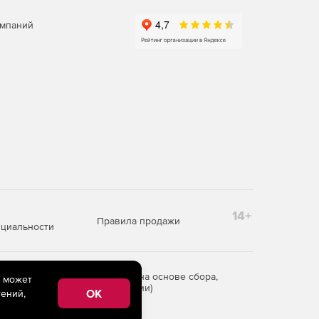
омпаний
14+
Правила продажи
циальности
редоставления информации на основе сбора,
e может
рритории Российской Федерации)
OK
ений,