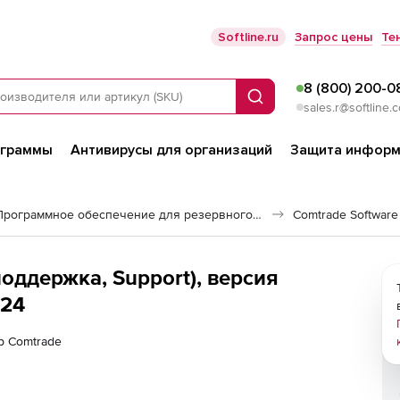
Softline.ru
Запрос цены
Те
8 (800) 200-0
Поиск
sales.r@softline.
ограммы
Антивирусы для организаций
Защита информ
Программное обеспечение для резервного копирования
Comtrade Softwar
оддержка, Support), версия
x24
р Comtrade