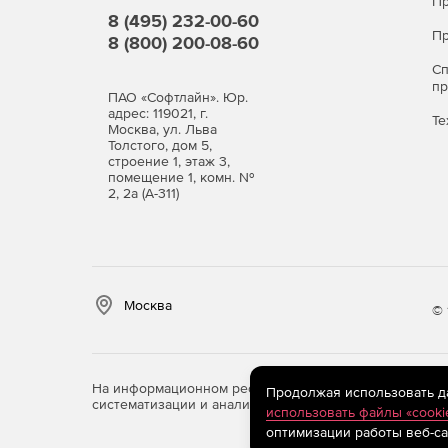
Пр
8 (495) 232-00-60
Пр
8 (800) 200-08-60
С
п
ПАО «Софтлайн». Юр.
адрес: 119021, г.
Те
Москва, ул. Льва
Толстого, дом 5,
строение 1, этаж 3,
помещение 1, комн. №
2, 2а (А-311)
Москва
© 
На информационном ресурсе store.softline.ru примен
Продолжая использовать дан
систематизации и анализа сведений, относящихся к 
использовать файлы «cooki
оптимизации работы веб-са