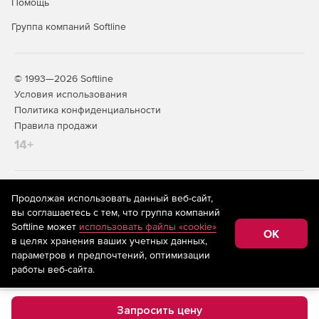
Помощь
Группа компаний Softline
© 1993—2026 Softline
Условия использования
Политика конфиденциальности
Правила продажи
14+
На информационном ресурсе store.softline.ru применяются
Продолжая использовать данный веб-сайт,
рекомендательные технологии
(информационные технологии
вы соглашаетесь с тем, что группа компаний
предоставления информации на основе сбора,
Softline может
использовать файлы «cookie»
систематизации и анализа сведений, относящихся к
OK
в целях хранения ваших учетных данных,
предпочтениям пользователей сети «Интернет»,
находящихся на территории Российской Федерации)
параметров и предпочтений, оптимизации
работы веб-сайта.
Запросить цену