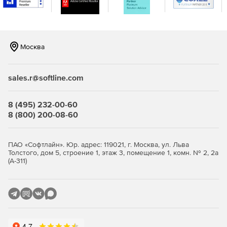
Работает с истинным управлением «Set It and Forget
It».
Москва
Низкие накладные расходы с мониторингом ресурсов
для непрерывной оптимизации без ущерба для
ресурсов.
sales.r@softline.com
Отчеты панели мониторинга показывают количество
операций ввода-вывода, выгруженных из хранилища,
8 (495) 232-00-60
и сколько времени обработки ввода-вывода
8 (800) 200-08-60
экономится, поэтому значение легко поддается
количественной оценке и никогда не подвергается
сомнению.
ПАО «Софтлайн». Юр. адрес: 119021, г. Москва, ул. Льва
Толстого, дом 5, строение 1, этаж 3, помещение 1, комн. № 2, 2а
Перезагрузка не требуется. Можно просто установить,
(А-311)
подождить 24 часа для настройки алгоритмов, затем
через несколько дней откроыть панель мониторинга,
чтобы увидеть процент трафика чтения и записи,
который был исключен, и полученное время.