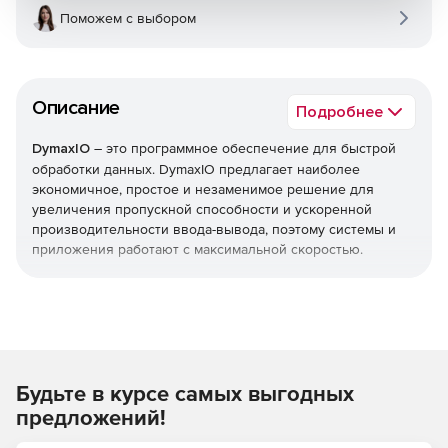
Поможем с выбором
Описание
Подробнее
DymaxIO
– это программное обеспечение для быстрой
обработки данных. DymaxIO предлагает наиболее
экономичное, простое и незаменимое решение для
увеличения пропускной способности и ускоренной
производительности ввода-вывода, поэтому системы и
приложения работают с максимальной скоростью.
DymaxIO использует AI (искусственный интеллект) для
обнаружения и развертывания соответствующих
технологий повышения производительности для
конкретной системы, чтобы организации могли повысить
производительность без дополнительных трат на
Будьте в курсе самых выгодных
оборудование.
предложений!
DymaxIO устраняет две большие неэффективности ввода-