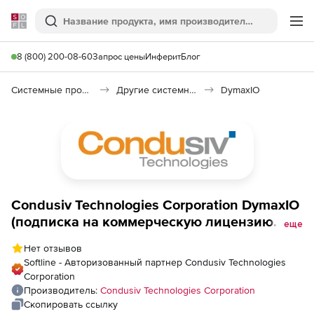
Softline
Поиск
Ме
8 (800) 200-08-60
Запрос цены
Инферит
Блог
Системные программы
Другие системные утилиты
DymaxIO
Condusiv Technologies Corporation DymaxIO
(подписка на коммерческую лицензию
еще
Server на 1 год),
Нет отзывов
Softline - Авторизованный партнер Condusiv Technologies
Corporation
Производитель:
Condusiv Technologies Corporation
Скопировать ссылку