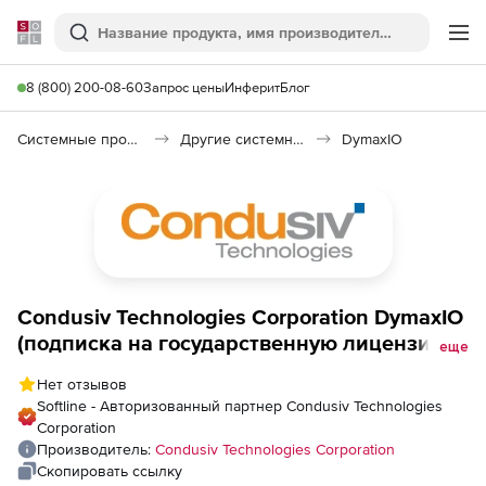
Softline
Поиск
Ме
8 (800) 200-08-60
Запрос цены
Инферит
Блог
Системные программы
Другие системные утилиты
DymaxIO
Condusiv Technologies Corporation DymaxIO
(подписка на государственную лицензию
еще
Server на 1 год),
Нет отзывов
Softline - Авторизованный партнер Condusiv Technologies
Corporation
Производитель:
Condusiv Technologies Corporation
Скопировать ссылку