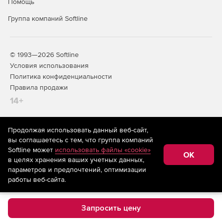
Помощь
Группа компаний Softline
© 1993—2026 Softline
Условия использования
Политика конфиденциальности
Правила продажи
14+
Продолжая использовать данный веб-сайт,
На информационном ресурсе store.softline.ru применяются
вы соглашаетесь с тем, что группа компаний
рекомендательные технологии
(информационные технологии
Softline может
использовать файлы «cookie»
предоставления информации на основе сбора,
OK
в целях хранения ваших учетных данных,
систематизации и анализа сведений, относящихся к
предпочтениям пользователей сети «Интернет»,
параметров и предпочтений, оптимизации
находящихся на территории Российской Федерации)
работы веб-сайта.
Запросить цену