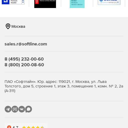
Работает с истинным управлением «Set It and Forget
It».
Москва
Низкие накладные расходы с мониторингом ресурсов
для непрерывной оптимизации без ущерба для
ресурсов.
sales.r@softline.com
Отчеты панели мониторинга показывают количество
операций ввода-вывода, выгруженных из хранилища,
8 (495) 232-00-60
и сколько времени обработки ввода-вывода
8 (800) 200-08-60
экономится, поэтому значение легко поддается
количественной оценке и никогда не подвергается
сомнению.
ПАО «Софтлайн». Юр. адрес: 119021, г. Москва, ул. Льва
Толстого, дом 5, строение 1, этаж 3, помещение 1, комн. № 2, 2а
Перезагрузка не требуется. Можно просто установить,
(А-311)
подождить 24 часа для настройки алгоритмов, затем
через несколько дней откроыть панель мониторинга,
чтобы увидеть процент трафика чтения и записи,
который был исключен, и полученное время.