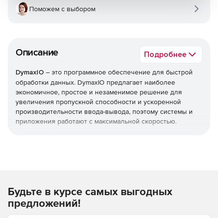
Поможем с выбором
Описание
Подробнее
DymaxIO
– это программное обеспечение для быстрой
обработки данных. DymaxIO предлагает наиболее
экономичное, простое и незаменимое решение для
увеличения пропускной способности и ускоренной
производительности ввода-вывода, поэтому системы и
приложения работают с максимальной скоростью.
DymaxIO использует AI (искусственный интеллект) для
обнаружения и развертывания соответствующих
технологий повышения производительности для
конкретной системы, чтобы организации могли повысить
производительность без дополнительных трат на
Будьте в курсе самых выгодных
оборудование.
предложений!
DymaxIO устраняет две большие неэффективности ввода-