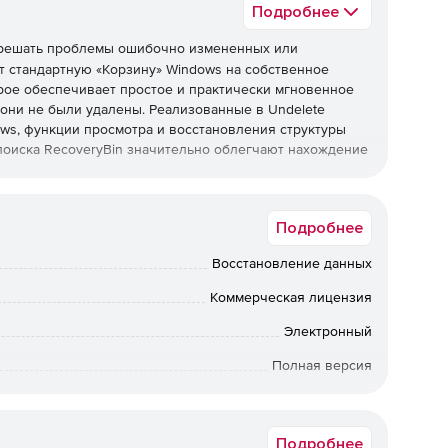
Подробнее
решать проблемы ошибочно измененных или
т стандартную «Корзину» Windows на собственное
рое обеспечивает простое и практически мгновенное
 они не были удалены. Реализованные в Undelete
ws, функции просмотра и восстановления структуры
 поиска RecoveryBin значительно облегчают нахождение
но перезаписанные документы Word, Excel, PowerPoint –
Подробнее
ть в контекстном меню команду (ViewVersions) и
ерсии файла, находящегося в RecoveryBin, можно
Восстановление данных
смотра. Технология InvisiTasking в продукте Undelete
минимальным влиянием на всю систему в целом. По
Коммерческая лицензия
ых машин технология InvisiTasking динамически
Электронный
Полная версия
Коммерческая
все удаленные файлы, даже если они были удалены
Подробнее