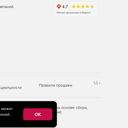
омпаний
14+
Правила продажи
циальности
редоставления информации на основе сбора,
e может
рритории Российской Федерации)
OK
ений,