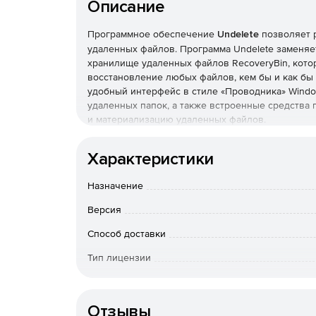
Описание
Программное обеспечение
Undelete
позволяет 
удаленных файлов. Программа Undelete заменяе
хранилище удаленных файлов RecoveryBin, кото
восстановление любых файлов, кем бы и как бы
удобный интерфейс в стиле «Проводника» Windo
удаленных папок, а также встроенные средства
и материализацию удаленных файлов.
Undelete позволяет быстро восстановить случай
Характеристики
достаточно выделить мышкой нужный файл, выбра
указать требуемую версию. Для поиска нужной в
Назначение
воспользоваться функциями предварительного про
позволяет «фоновым» приложениям работать с 
Версия
мере добавления или переноса новых виртуальн
подстраивается под новые условия работы.
Способ доставки
Тип лицензии
Основные возможности:
Тип организации
Система RecoveryBin фиксирует и защищает 
сетевыми клиентами.
Отзывы