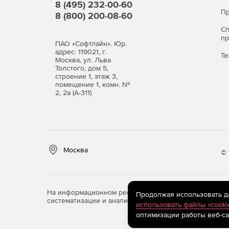
8 (495) 232-00-60
Пр
8 (800) 200-08-60
С
п
ПАО «Софтлайн». Юр.
адрес: 119021, г.
Те
Москва, ул. Льва
Толстого, дом 5,
строение 1, этаж 3,
помещение 1, комн. №
2, 2а (А-311)
Москва
© 
На информационном ресурсе store.softline.ru примен
Продолжая использовать дан
систематизации и анализа сведений, относящихся к 
использовать файлы «cooki
оптимизации работы веб-са