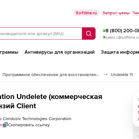
Softline.ru
Запрос цены
Те
8 (800) 200-0
Поиск
sales.r@softline.
ограммы
Антивирусы для организаций
Защита информ
Программное обеспечение для восстановления данных
Undelete 11
ation Undelete (коммерческая
зий Client
р Condusiv Technologies Corporation
on
Скопировать ссылку