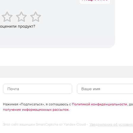
х ресурсах Windows.
ice, а также документов, созданных в более ранних
 оценили продукт?
которые были удалены до установки Undelete.
ющихся в «Корзине».
дной строки.
Нажимая «Подписаться», я соглашаюсь с
Политикой конфиденциальности
, д
получение информационных рассылок
.
Этот сайт защищен SmartCaptcha от Yandex Cloud -
Уведомление об условия
тановление удаленных файлов на серверах, включая