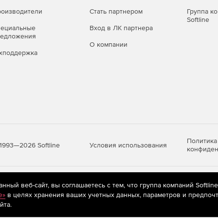
оизводители
Стать партнером
Группа к
Softline
пециальные
Вход в ЛК партнера
редложения
О компании
хподдержка
Политика
Условия использования
1993—2026 Softline
конфиден
яются
рекомендательные технологии
(информационные технологии п
ный веб-сайт, вы соглашаетесь с тем, что группа компаний Softlin
предпочтениям пользователей сети «Интернет», находящихся на те
e»
в целях хранения ваших учетных данных, параметров и предпочт
йта.