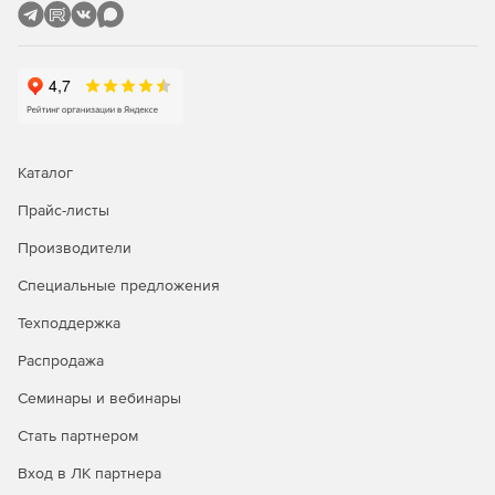
включая файлы, удаленные по сети.
Undelete Desktop Client
- клиентский модуль для
Undelete Server Edition (5 лицензий на эту программу
входят в комплект поставки Undelete Server Edition).
Undelete Professional Edition
- программа для
восстановления удаленных файлов на локальных
Каталог
дисках и серверах Undelete Server Edition.
Прайс-листы
Производители
Специальные предложения
Техподдержка
Распродажа
Семинары и вебинары
Стать партнером
Вход в ЛК партнера