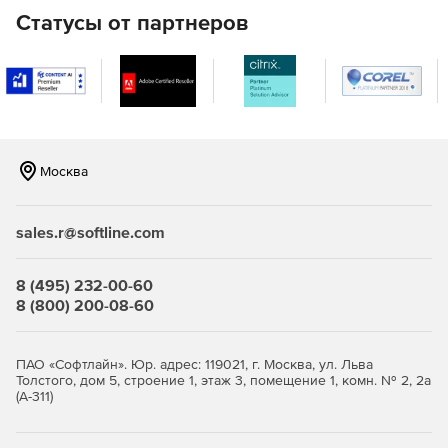
Восстановление удаленных файлов на сетевых
Статусы от партнеров
ресурсах Windows.
Осуществляет поддержку файлов MicrosoftOffice, а
также документов, созданных в более ранних версиях
Word, Excel и PowerPoint.
EmergencyUndelete восстанавливает файлы, которые
были удалены до установки Undelete.
Москва
Восстановление больших файлов, не помещающихся
в «Корзине».
sales.r@softline.com
Восстановление файлов, удаленных из командной
8 (495) 232-00-60
строки.
8 (800) 200-08-60
Поддержка 64-битных ОС Windows.
ПАО «Софтлайн». Юр. адрес: 119021, г. Москва, ул. Льва
Версии программы Diskeeper Undelete:
Толстого, дом 5, строение 1, этаж 3, помещение 1, комн. № 2, 2а
(А-311)
Undelete Server Edition
- обеспечивает
восстановление удаленных файлов на серверах,