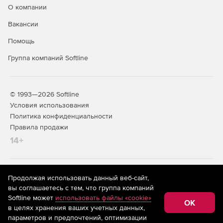
О компании
Вакансии
Помощь
Группа компаний Softline
© 1993—2026 Softline
Условия использования
Политика конфиденциальности
Правила продажи
14+
На информационном ресурсе store.softline.ru применяются
Продолжая использовать данный веб-сайт,
рекомендательные технологии
(информационные технологии
вы соглашаетесь с тем, что группа компаний
предоставления информации на основе сбора,
Softline может
использовать файлы «cookie»
систематизации и анализа сведений, относящихся к
OK
в целях хранения ваших учетных данных,
предпочтениям пользователей сети «Интернет»,
находящихся на территории Российской Федерации)
параметров и предпочтений, оптимизации