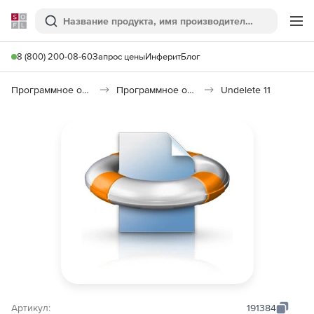
Softline
Поиск
Ме
8 (800) 200-08-60
Запрос цены
Инферит
Блог
Программное обеспечение для работы с файлами и дисками
Программное обеспечение для восстановления данных
Undelete 11
Артикул:
191384