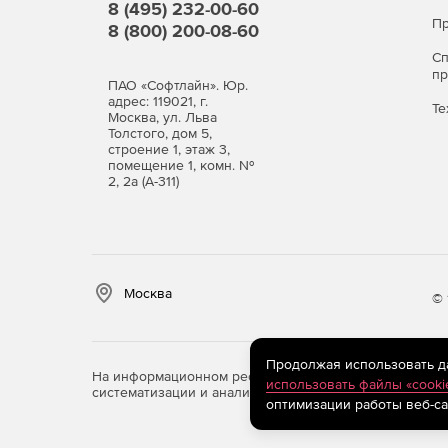
8 (495) 232-00-60
Пр
8 (800) 200-08-60
С
п
ПАО «Софтлайн». Юр.
адрес: 119021, г.
Те
Москва, ул. Льва
Толстого, дом 5,
строение 1, этаж 3,
помещение 1, комн. №
2, 2а (А-311)
Москва
© 
Продолжая использовать дан
На информационном ресурсе store.softline.ru примен
использовать файлы «cooki
систематизации и анализа сведений, относящихся к 
оптимизации работы веб-са