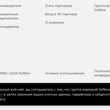
оизводители
Стать партнером
Группа к
Softline
пециальные
Вход в ЛК партнера
редложения
О компании
хподдержка
Политика
Условия использования
1993—2026 Softline
конфиден
ный веб-сайт, вы соглашаетесь с тем, что группа компаний Softlin
яются
рекомендательные технологии
(информационные технологии п
e»
в целях хранения ваших учетных данных, параметров и предпочт
предпочтениям пользователей сети «Интернет», находящихся на те
йта.