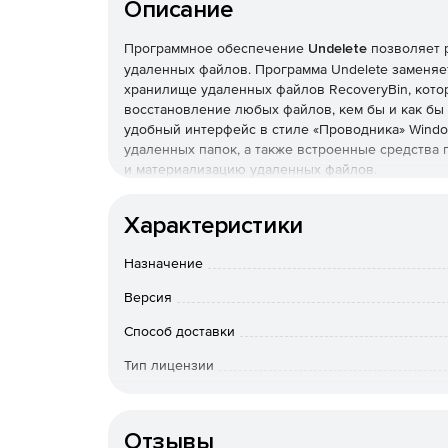
Описание
Программное обеспечение
Undelete
позволяет 
удаленных файлов. Программа Undelete заменяе
хранилище удаленных файлов RecoveryBin, кото
восстановление любых файлов, кем бы и как бы
удобный интерфейс в стиле «Проводника» Windo
удаленных папок, а также встроенные средства
и материализацию удаленных файлов.
Undelete позволяет быстро восстановить случай
Характеристики
достаточно выделить мышкой нужный файл, выбра
указать требуемую версию. Для поиска нужной в
Назначение
воспользоваться функциями предварительного про
позволяет «фоновым» приложениям работать с 
Версия
мере добавления или переноса новых виртуальн
подстраивается под новые условия работы.
Способ доставки
Тип лицензии
Основные возможности:
Тип организации
Система RecoveryBin фиксирует и защищает 
сетевыми клиентами.
Отзывы