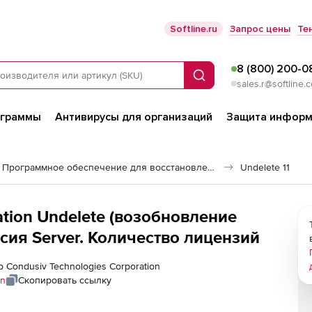
Softline.ru
Запрос цены
Те
8 (800) 200-0
Поиск
sales.r@softline.
ограммы
Антивирусы для организаций
Защита информ
Программное обеспечение для восстановления данных
Undelete 11
ation Undelete (возобновление
сия Server. Количество лицензий
р Condusiv Technologies Corporation
on
Скопировать ссылку