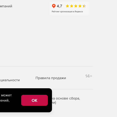
омпаний
14+
Правила продажи
циальности
e может
редоставления информации на основе сбора,
OK
ений,
рритории Российской Федерации)