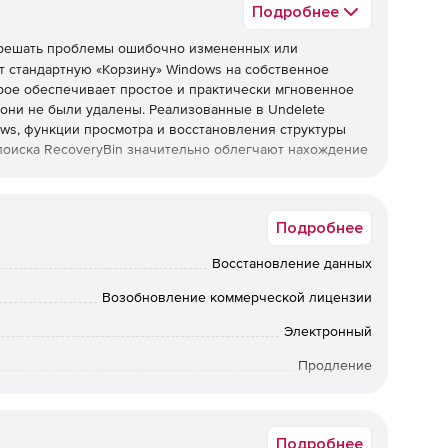
Подробнее
решать проблемы ошибочно измененных или
т стандартную «Корзину» Windows на собственное
рое обеспечивает простое и практически мгновенное
 они не были удалены. Реализованные в Undelete
ws, функции просмотра и восстановления структуры
 поиска RecoveryBin значительно облегчают нахождение
но перезаписанные документы Word, Excel, PowerPoint –
Подробнее
ть в контекстном меню команду (ViewVersions) и
ерсии файла, находящегося в RecoveryBin, можно
Восстановление данных
смотра. Технология InvisiTasking в продукте Undelete
минимальным влиянием на всю систему в целом. По
Возобновление коммерческой лицензии
ых машин технология InvisiTasking динамически
Электронный
Продление
Коммерческая
все удаленные файлы, даже если они были удалены
Подробнее