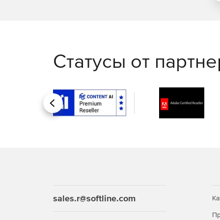
Undelete Professional Edition
- программа дл
дисках и серверах Undelete Server Edition.
Статусы от партн
Назад
sales.r@softline.com
Ка
Пр