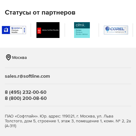
Восстановление удаленных файлов на сетевых
Статусы от партнеров
ресурсах Windows.
Осуществляет поддержку файлов MicrosoftOffice, а
также документов, созданных в более ранних версиях
Word, Excel и PowerPoint.
EmergencyUndelete восстанавливает файлы, которые
были удалены до установки Undelete.
Москва
Восстановление больших файлов, не помещающихся
в «Корзине».
sales.r@softline.com
Восстановление файлов, удаленных из командной
8 (495) 232-00-60
строки.
8 (800) 200-08-60
Поддержка 64-битных ОС Windows.
ПАО «Софтлайн». Юр. адрес: 119021, г. Москва, ул. Льва
Версии программы Diskeeper Undelete:
Толстого, дом 5, строение 1, этаж 3, помещение 1, комн. № 2, 2а
(А-311)
Undelete Server Edition
- обеспечивает