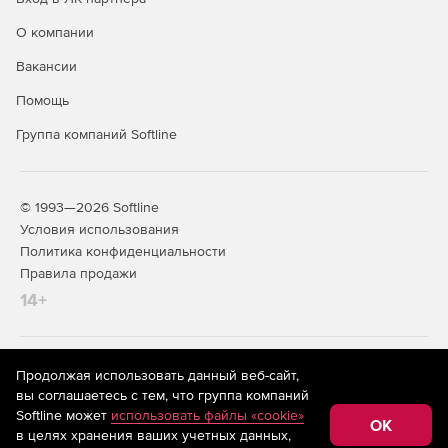
О компании
Вакансии
Помощь
Группа компаний Softline
© 1993—2026 Softline
Условия использования
Политика конфиденциальности
Правила продажи
14+
На информационном ресурсе store.softline.ru применяются
Продолжая использовать данный веб-сайт,
рекомендательные технологии
(информационные технологии
вы соглашаетесь с тем, что группа компаний
предоставления информации на основе сбора,
Softline может
использовать файлы «cookie»
систематизации и анализа сведений, относящихся к
OK
в целях хранения ваших учетных данных,
предпочтениям пользователей сети «Интернет»,