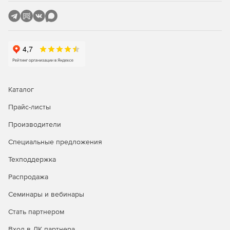
восстановление удаленных файлов на серверах,
включая файлы, удаленные по сети.
Undelete Desktop Client
- клиентский модуль для
Undelete Server Edition (5 лицензий на эту программу
входят в комплект поставки Undelete Server Edition).
Undelete Professional Edition
- программа для
восстановления удаленных файлов на локальных
Каталог
дисках и серверах Undelete Server Edition.
Прайс-листы
Производители
Специальные предложения
Техподдержка
Распродажа
Семинары и вебинары
Стать партнером
Вход в ЛК партнера