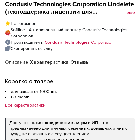
Condusiv Technologies Corporation Undelete
(техподдержка лицензии для
еще
государственных учреждений), на 5 лет
Нет отзывов
для версии Professional. Количество
Softline - Авторизованный партнер Condusiv Technologies
лицензий
Corporation
Производитель:
Condusiv Technologies Corporation
Скопировать ссылку
Описание
Характеристики
Отзывы
Коротко о товаре
для заказа от 1000 шт.
60 month
Все характеристики
Доступно только юридическим лицам и ИП – не
предназначено для личных, семейных, домашних и иных
нужд, не связанных с осуществлением
предпринимательской деятельности