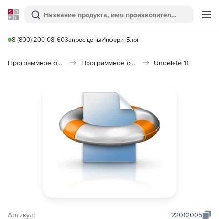
Softline
Поиск
Ме
8 (800) 200-08-60
Запрос цены
Инферит
Блог
Программное обеспечение для работы с файлами и дисками
Программное обеспечение для восстановления данных
Undelete 11
Артикул:
22012005