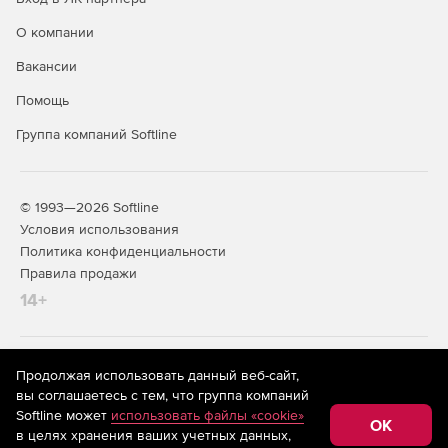
О компании
Вакансии
Помощь
Группа компаний Softline
© 1993—2026 Softline
Условия использования
Политика конфиденциальности
Правила продажи
14+
На информационном ресурсе store.softline.ru применяются
Продолжая использовать данный веб-сайт,
рекомендательные технологии
(информационные технологии
вы соглашаетесь с тем, что группа компаний
предоставления информации на основе сбора,
Softline может
использовать файлы «cookie»
систематизации и анализа сведений, относящихся к
OK
в целях хранения ваших учетных данных,
предпочтениям пользователей сети «Интернет»,