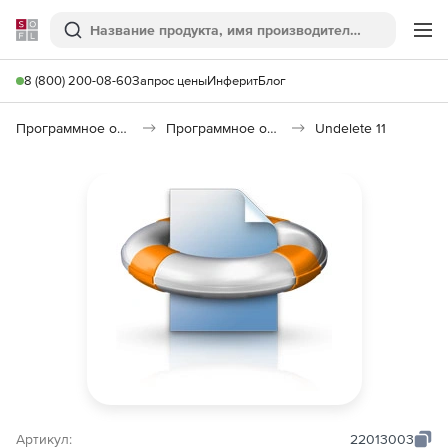
Softline
Поиск
Ме
8 (800) 200-08-60
Запрос цены
Инферит
Блог
Программное обеспечение для работы с файлами и дисками
Программное обеспечение для восстановления данных
Undelete 11
Артикул:
22013003