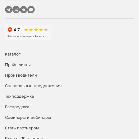
восстановление удаленных файлов на серверах,
включая файлы, удаленные по сети.
Undelete Desktop Client
- клиентский модуль для
Undelete Server Edition (5 лицензий на эту программу
входят в комплект поставки Undelete Server Edition).
Undelete Professional Edition
- программа для
восстановления удаленных файлов на локальных
Каталог
дисках и серверах Undelete Server Edition.
Прайс-листы
Производители
Специальные предложения
Техподдержка
Распродажа
Семинары и вебинары
Стать партнером
Вход в ЛК партнера