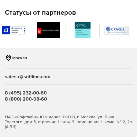
Восстановление удаленных файлов на сетевых
Статусы от партнеров
ресурсах Windows.
Осуществляет поддержку файлов MicrosoftOffice, а
также документов, созданных в более ранних версиях
Word, Excel и PowerPoint.
EmergencyUndelete восстанавливает файлы, которые
были удалены до установки Undelete.
Москва
Восстановление больших файлов, не помещающихся
в «Корзине».
sales.r@softline.com
Восстановление файлов, удаленных из командной
8 (495) 232-00-60
строки.
8 (800) 200-08-60
Поддержка 64-битных ОС Windows.
ПАО «Софтлайн». Юр. адрес: 119021, г. Москва, ул. Льва
Версии программы Diskeeper Undelete:
Толстого, дом 5, строение 1, этаж 3, помещение 1, комн. № 2, 2а
(А-311)
Undelete Server Edition
- обеспечивает