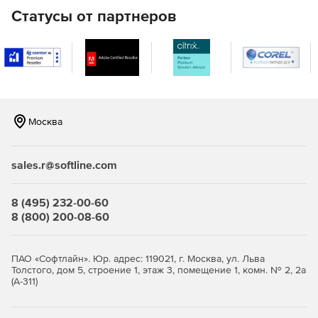
Восстановление удаленных файлов на сетевых
Статусы от партнеров
ресурсах Windows.
Осуществляет поддержку файлов MicrosoftOffice, а
также документов, созданных в более ранних версиях
Word, Excel и PowerPoint.
EmergencyUndelete восстанавливает файлы, которые
были удалены до установки Undelete.
Москва
Восстановление больших файлов, не помещающихся
в «Корзине».
sales.r@softline.com
Восстановление файлов, удаленных из командной
8 (495) 232-00-60
строки.
8 (800) 200-08-60
Поддержка 64-битных ОС Windows.
ПАО «Софтлайн». Юр. адрес: 119021, г. Москва, ул. Льва
Версии программы Diskeeper Undelete:
Толстого, дом 5, строение 1, этаж 3, помещение 1, комн. № 2, 2а
(А-311)
Undelete Server Edition
- обеспечивает
восстановление удаленных файлов на серверах,