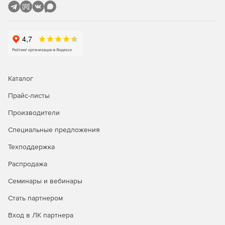
включая файлы, удаленные по сети.
Undelete Desktop Client
- клиентский модуль для
Undelete Server Edition (5 лицензий на эту программу
входят в комплект поставки Undelete Server Edition).
Undelete Professional Edition
- программа для
восстановления удаленных файлов на локальных
Каталог
дисках и серверах Undelete Server Edition.
Прайс-листы
Производители
Специальные предложения
Техподдержка
Распродажа
Семинары и вебинары
Стать партнером
Вход в ЛК партнера