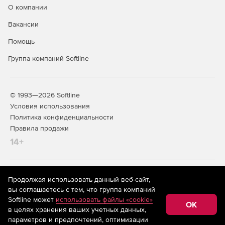
О компании
Вакансии
Помощь
Группа компаний Softline
© 1993—2026 Softline
Условия использования
Политика конфиденциальности
Правила продажи
14+
На информационном ресурсе store.softline.ru применяются
Продолжая использовать данный веб-сайт,
рекомендательные технологии
(информационные технологии
вы соглашаетесь с тем, что группа компаний
предоставления информации на основе сбора,
Softline может
использовать файлы «cookie»
систематизации и анализа сведений, относящихся к
OK
в целях хранения ваших учетных данных,
предпочтениям пользователей сети «Интернет»,
находящихся на территории Российской Федерации)
параметров и предпочтений, оптимизации