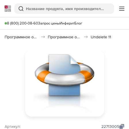
Softline
Поиск
Ме
8 (800) 200-08-60
Запрос цены
Инферит
Блог
Программное обеспечение для работы с файлами и дисками
Программное обеспечение для восстановления данных
Undelete 11
Артикул:
22713005