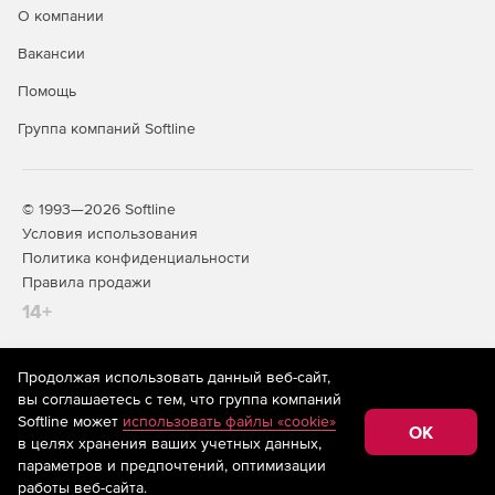
О компании
Вакансии
Помощь
Группа компаний Softline
© 1993—2026 Softline
Условия использования
Политика конфиденциальности
Правила продажи
14+
Продолжая использовать данный веб-сайт,
На информационном ресурсе store.softline.ru применяются
вы соглашаетесь с тем, что группа компаний
рекомендательные технологии
(информационные технологии
Softline может
использовать файлы «cookie»
предоставления информации на основе сбора,
OK
в целях хранения ваших учетных данных,
систематизации и анализа сведений, относящихся к
предпочтениям пользователей сети «Интернет»,
параметров и предпочтений, оптимизации
находящихся на территории Российской Федерации)
работы веб-сайта.