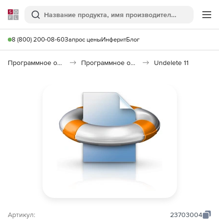
Softline
Поиск
Ме
8 (800) 200-08-60
Запрос цены
Инферит
Блог
Программное обеспечение для работы с файлами и дисками
Программное обеспечение для восстановления данных
Undelete 11
Артикул:
23703004