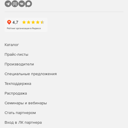
включая файлы, удаленные по сети.
Undelete Desktop Client
- клиентский модуль для
Undelete Server Edition (5 лицензий на эту программу
входят в комплект поставки Undelete Server Edition).
Undelete Professional Edition
- программа для
восстановления удаленных файлов на локальных
Каталог
дисках и серверах Undelete Server Edition.
Прайс-листы
Производители
Специальные предложения
Техподдержка
Распродажа
Семинары и вебинары
Стать партнером
Вход в ЛК партнера