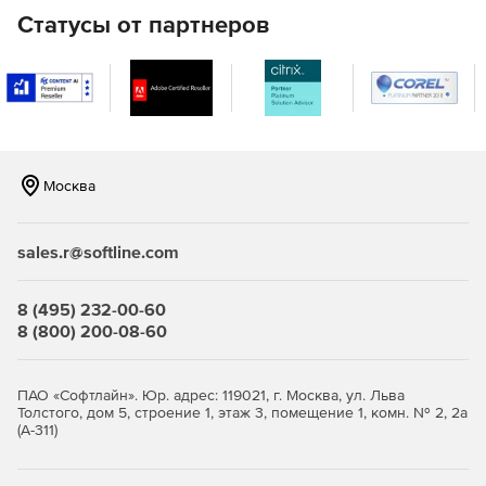
Восстановление удаленных файлов на сетевых
Статусы от партнеров
ресурсах Windows.
Осуществляет поддержку файлов MicrosoftOffice, а
также документов, созданных в более ранних версиях
Word, Excel и PowerPoint.
EmergencyUndelete восстанавливает файлы, которые
были удалены до установки Undelete.
Москва
Восстановление больших файлов, не помещающихся
в «Корзине».
sales.r@softline.com
Восстановление файлов, удаленных из командной
8 (495) 232-00-60
строки.
8 (800) 200-08-60
Поддержка 64-битных ОС Windows.
ПАО «Софтлайн». Юр. адрес: 119021, г. Москва, ул. Льва
Версии программы Diskeeper Undelete:
Толстого, дом 5, строение 1, этаж 3, помещение 1, комн. № 2, 2а
(А-311)
Undelete Server Edition
- обеспечивает
восстановление удаленных файлов на серверах,