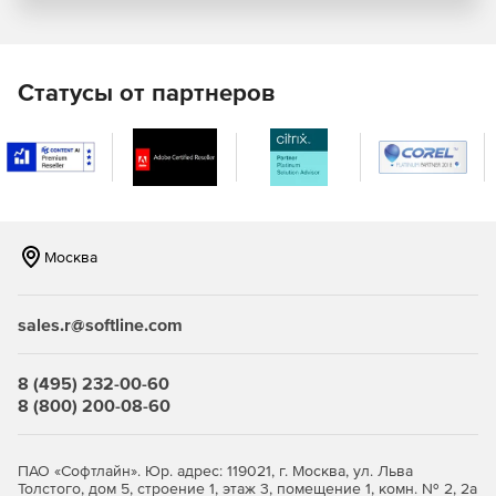
конвертации документа в редактируемый формат.
Распознавание и конвертирование: возможность
конвертировать бумажные (сканы, фотографии) и
Статусы от партнеров
документы в портативном формате (PDF) любого типа
в редактируемые форматы с помощью лидирующих
технологий оптического распознавания символов
(OCR). После конвертирования структура документа
останется прежней.
Лизензии: на рабочее место (Per Seat), параллельная
(Concurrent), удаленный пользователь (Remote User).
Москва
Новое в версии 15:
sales.r@softline.com
С помощью Content Reader PDF 15 можно
редактировать любые файлы, включая сканы, так же
8 (495) 232-00-60
легко, как привычные текстовые документы. Можно
8 (800) 200-08-60
переписывать или добавлять целые абзацы, менять
форматирование текста, править содержание ячеек в
таблицах и полностью менять структуру документа.
ПАО «Софтлайн». Юр. адрес: 119021, г. Москва, ул. Льва
Толстого, дом 5, строение 1, этаж 3, помещение 1, комн. № 2, 2а