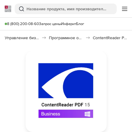
Softline
Поиск
Ме
8 (800) 200-08-60
Запрос цены
Инферит
Блог
Управление бизнесом, CRM/ERP
Программное обеспечение для работы с документами
ContentReader PDF 15 Business