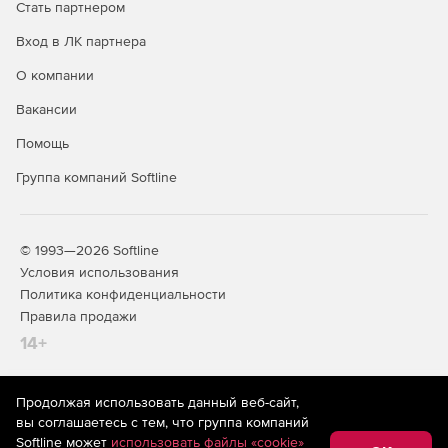
Стать партнером
Вход в ЛК партнера
Скачать
пробную версию
.
О компании
Сравнение версий ContentReader
PDF
Вакансии
Помощь
ContentReader
ContentReader
Cont
PDF
PDF
Группа компаний Softline
Standard
Business
Co
для Windows
для Windows
для
© 1993—2026 Softline
Просмотр и
Условия использования
работа с
✔
✔
Политика конфиденциальности
электронными
Правила продажи
документами
14+
Защита и
✔
✔
подпись
Продолжая использовать данный веб-сайт,
Совместная
На информационном ресурсе store.softline.ru применяются
вы соглашаетесь с тем, что группа компаний
рекомендательные технологии
(информационные технологии
работа и
✔
✔
Softline может
использовать файлы «cookie»
предоставления информации на основе сбора,