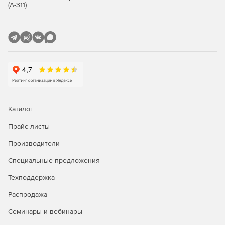
Передовые технологии оптического распознавания
(А-311)
символов с элементами искусственного интеллекта
позволяют увеличить точность распознавания текста
на различных языках, а также улучшить
автоматическое создание тегов при конвертации
файлов в портативный формат документов (PDF) и
портативный формат документов с универсальной
доступностью (PDF/UA). Интеллектуальная оценка
качества текстового слоя в документах, созданных из
других приложений, позволяет получить более
точные результаты при конвертации в редактируемые
Каталог
форматы.
Прайс-листы
Новый тип лицензий "Удаленный пользователь"
Производители
(Remote User) позволяет организациям использовать
Content AI ​FineReader 15 совместно с решениями для
Специальные предложения
виртуализации рабочего стола и приложений
(например, с Microsoft Remote Desktop Services, Citrix
Техподдержка
XenApp, Citrix Virtual Apps and Desktops). Доступ к
программе получают именованные пользователи.
Распродажа
Кроме того, появились новые возможности настройки
Семинары и вебинары
параметров Content Reader PDF 15 для развертывания
с помощью объектов групповых политик (GPO).