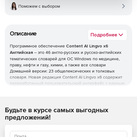
Поможем с выбором
Описание
Подробнее
Программное обеспечение
Сontent AI​
Lingvo x6
Английская
– это 46 англо-русских и русско-английских
тематических словарей для ОС Windows по медицине,
праву, нефти и газу, химии, а также все словари
Домашней версии: 23 общелексических и толковых
словаря. Новая редакция Сontent AI Lingvo x6 содержит
переработанный пользовательский интерфейс с единым
окном для результатов, поиском в словарных карточках и
«умную» поисковую строку, а также новые и обновленные
отраслевые и общелексические словари. По сравнению с
версией Lingvo x5 электронные словари Сontent AI
Будьте в курсе самых выгодных
Lingvo x6 запускаются в 5 раз быстрее, а перевод по
предложений!
наведению на слово появляется в 2 раза быстрее.
Ключевые характеристики Сontent AI​
Lingvo x6