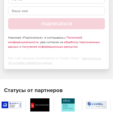
Английская:
Мгновенный перевод. Достаточно навести курсор
мыши на любое слово в письме, на странице сайта, в
картинке, PDF-файле или субтитрах, чтобы получить
ПОДПИСАТЬСЯ
наиболее подходящий перевод во всплывающем
окне.
Нажимая «Подписаться», я соглашаюсь с
Политикой
Экономия времени. Новый простой интерфейс,
конфиденциальности
, даю согласие на
обработку персональных
данных
удобная строка поиска в словарной карточке,
и
получение информационных рассылок
.
автодополнение и ускоренная работа программы.
Этот сайт защищен SmartCaptcha от Yandex Cloud -
Уведомление
Расширение словарного запаса. Запоминание
об условиях обработки данных
значений, написание и произношение слов с
помощью специальных упражнений, входящих в
состав приложения для запоминания слов Сontent AI
Tutor. Приложение включает в себя готовые словари
базовой лексики, слова в которых отобраны по
Статусы от партнеров
частоте употребления и популярным темам.​
Словари Сontent AI​ Lingvo x6 Английская: