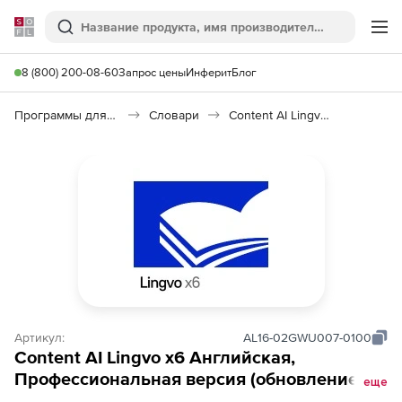
Softline
Поиск
Ме
8 (800) 200-08-60
Запрос цены
Инферит
Блог
Программы для работы с текстом
Словари
Сontent AI Lingvo x6 English
Артикул:
AL16-02GWU007-0100
Content AI Lingvo x6 Английская,
Профессиональная версия (обновление
еще
именной лицензии Per Seat),