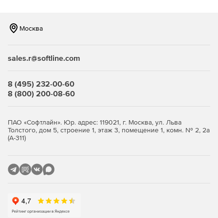
Англо-русский словарь общей лексики – 100 000
статей.
Москва
Словарь Collins Cobuild Advanced Learner’s English
Dictionary. New Digital Edition 2008 – 88 000 статей.
sales.r@softline.com
Английский словарь Oxford Dictionary of English,
Revised Edition – 355 000 статей.
8 (495) 232-00-60
Большой современный толковый словарь русского
8 (800) 200-08-60
языка – 180 000 статей.
Русско-английский разговорник – 1000 статей.
ПАО «Софтлайн». Юр. адрес: 119021, г. Москва, ул. Льва
Толстого, дом 5, строение 1, этаж 3, помещение 1, комн. № 2, 2а
(А-311)
Популярный словарь русского языка. Толково-
энциклопедический – 5000 статей.
Большой англо-русский учебный словарь
сочетаемости – 45 000 статей.
Краткий словарь трудностей английского языка. От
текста к контексту – 11 000 статей.