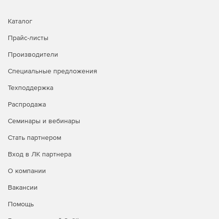
Большой толковый словарь русского языка – 130 000
статей.
Каталог
Англо-русский и русско-английский словарь
Прайс-листы
географических названий – 60 000 статей.
Производители
Англо-русский и русско-английский словарь для
Специальные предложения
контекстного перевода по наведению – 12 400 статей.
Техподдержка
Англо-русский учебный словарь – 75 000 статей.
Распродажа
Русско-английский учебный словарь – 20 000 статей.
Семинары и вебинары
Английские пословицы и поговорки и их русские
Стать партнером
соответствия – 3000 статей.
Вход в ЛК партнера
Англо-русский индекс к русско-английскому
О компании
спортивному словарю – 9000 статей.
Вакансии
Русско-английский спортивный словарь – 9000
статей.
Помощь