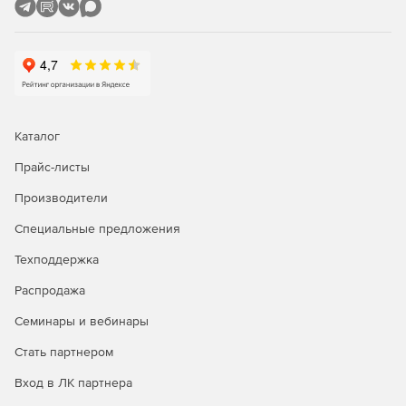
словарю-справочнику по искусству – 9000 статей.
Греческо-русский и русско-греческий словарь – 22
000 статей.
Финско-русский словарь – 14 000 статей.
Большой русско-португальский словарь – 11 500
Каталог
статей.
Прайс-листы
Новый китайско-русский словарь – 26 000 статей.
Производители
Австрия. Лингвострановедческий словарь – 5000
Специальные предложения
статей.
Техподдержка
Немецко-русский словарь по пиву – 15 000 статей.
Распродажа
Русско-немецкий индекс к Немецко-русскому словарю
Семинары и вебинары
по пиву – 15 000 статей.
Стать партнером
Новый русско-турецкий словарь – 100 000 статей.
Вход в ЛК партнера
Латинско-русский словарь – 200 000 статей.