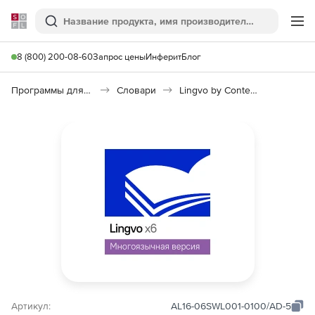
Softline
Поиск
Ме
8 (800) 200-08-60
Запрос цены
Инферит
Блог
Программы для работы с текстом
Словари
Lingvo by Content AI Выпуск x6 Многоязычная
Артикул:
AL16-06SWL001-0100/AD-5