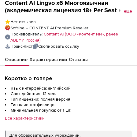
Content AI Lingvo x6 Многоязычная
(академическая лицензия 18+ Per Seat на 1
еще
год), 5 Per Seat
Нет отзывов
Softline – CONTENT AI Premium Reseller
Производитель:
Content AI (ООО «Контент ИИ», ранее
ABBYY Россия)
Прайс-лист
Скопировать ссылку
Описание
Характеристики
Отзывы
Коротко о товаре
Язык интерфейса: английский
Срок действия: 12 мес.
Тип лицензии: полная версия
Тип клиента: физлицо
Минимальная покупка: от 1 шт.
Все характеристики
Для образовательных учреждений.