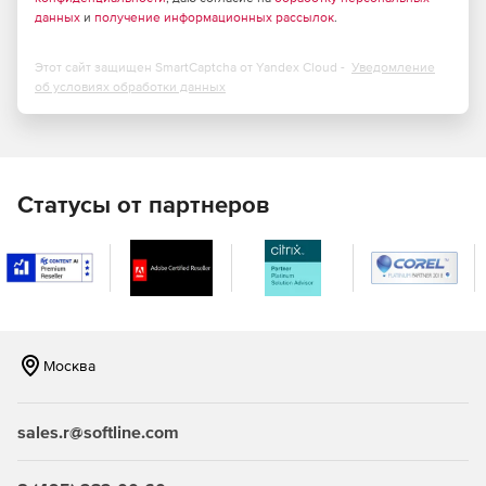
данных
и
получение информационных рассылок
.
окне.
Экономия времени. Новый простой интерфейс,
Этот сайт защищен SmartCaptcha от Yandex Cloud -
Уведомление
удобная строка поиска в словарной карточке,
об условиях обработки данных
автодополнение и ускоренная работа программы.
Расширение словарного запаса. Запоминание
значений, написание и произношение слов с
помощью специальных упражнений, входящих в
Статусы от партнеров
состав приложения для запоминания слов Content
AI Tutor. Приложение включает в себя готовые
словари базовой лексики, слова в которых отобраны
по частоте употребления и популярным темам.​
Словари Lingvo by Content AI​ Многоязычная:
Москва
Англо-русский словарь общей лексики – 100 000
статей.
sales.r@softline.com
Новый французско-русский словарь – 200 000 статей.
Немецко-русский словарь активной лексики – 20 000