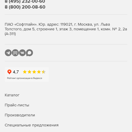
8 (495) 232-00-60
статей.
8 (800) 200-08-60
Немецко-русский словарь-справочник по искусству –
9000 статей.
ПАО «Софтлайн». Юр. адрес: 119021, г. Москва, ул. Льва
Толстого, дом 5, строение 1, этаж 3, помещение 1, комн. № 2, 2а
(А-311)
Русско-немецкий индекс к Немецко-русскому
словарю-справочнику по искусству – 9000 статей.
Греческо-русский и русско-греческий словарь – 22
000 статей.
Финско-русский словарь – 14 000 статей.
Большой русско-португальский словарь – 11 500
статей.
Каталог
Новый китайско-русский словарь – 26 000 статей.
Прайс-листы
Австрия. Лингвострановедческий словарь – 5000
Производители
статей.
Специальные предложения
Немецко-русский словарь по пиву – 15 000 статей.