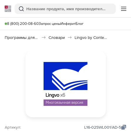
Softline
Поиск
Ме
8 (800) 200-08-60
Запрос цены
Инферит
Блог
Программы для работы с текстом
Словари
Lingvo by Content AI Выпуск x6 Многоязычная
Артикул:
L16-02SWL001/AD-5