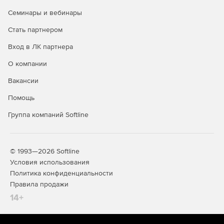
Новая команда CBWBLOCKAS позволяет сохранять
Семинары и вебинары
настраиваемые блоки в качестве отдельных
чертежей. Тестирование определений настраиваемых
Стать партнером
блоков осуществляется непосредственно в
Вход в ЛК партнера
редакторе блоков.
О компании
Новый формат установленного ограничения
определяет способ отображения пространственных
Вакансии
ограничений. Также в программе обеспечено
соответствие геометрических форм
Помощь
пространственным ограничениям.
Группа компаний Softline
В программе представлены функции конфигурации
автонастраиваемых выносок и выносных линий.
Инструмент «Интеллектуальный размер»
© 1993—2026 Softline
обеспечивает высокий уровень точности и позволяет
Условия использования
создавать новые стили размера на базе указанного
Политика конфиденциальности
размера.
Правила продажи
14+
Объектные привязки, ручки объекта и полярные
направляющие предназначены для
перераспределения объектов. Контекстные меню