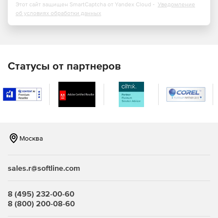
с последующим расположением множественных
Этот сайт защищен SmartCaptcha от Yandex Cloud -
Уведомление
копий по линейной или круговой траектории в одной
об условиях обработки данных
и той же перспективной проекции.
Конвертация динамических блоков в настраиваемые
блоки. Сохранять изменения, вносимые в
определения динамических блоков, можно
Статусы от партнеров
посредством конвертации динамических блоков в
настраиваемые блоки. Этот метод обеспечивает
повышенный уровень контроля и предлагает
дополнительные возможности редактирования.
Переработанное диалоговое окно печати.
Объединение множественных опций в едином
пространстве позволило оптимизировать рабочий
Москва
процесс, повысить уровень контроля и обеспечить
доступ к дополнительным параметрам отображения.
sales.r@softline.com
Улучшенный вывод в PDF. Процедура экспорта в PDF
теперь содержит дополнительные параметры для
8 (495) 232-00-60
настройки размера и уровня разрешения растровых и
8 (800) 200-08-60
векторных изображений.