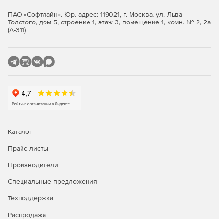
Производительность
ПАО «Софтлайн». Юр. адрес: 119021, г. Москва, ул. Льва
Толстого, дом 5, строение 1, этаж 3, помещение 1, комн. № 2, 2а
Программа CorelCAD совместима со всеми основными
(А-311)
САПР-решениями. Знакомые команды и инструменты
позволяют быстро освоиться и приступить к работе.
Инструменты управления слоями доступны прямо в
чертежном интерфейсе. Панель слоев можно
использовать для объединения нескольких слоев в
слой назначения.
При вложении внешних ссылок группирование всех
слоев с упомянутыми ссылками из других чертежей
Каталог
выполняется в автоматическом режиме.
Прайс-листы
Для создания САПР-проектов в программе
Производители
представлены различные дизайн-компоненты, такие
как блоки, стили, чертежи и изображения, а также
Специальные предложения
средства управления ими.
Техподдержка
ПО для создания 2D-чертежей
Распродажа