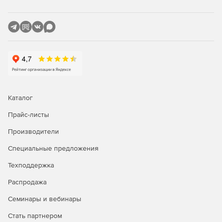
адаптирована для работы с сенсорными устройствами и
мониторами Ultra HD 4K.
Креативный контент.
Новые кисти, цветовые палитры,
градиенты, узоры и тюбики помогут вам в реализации
интересных творческих идей. Вступительная книга
содержит новые узоры, которые можно быстро скачать, а
все остальные материалы интегрированы прямо в
PaintShop Pro.
Каталог
Прайс-листы
Производители
Специальные предложения
Техподдержка
Распродажа
Семинары и вебинары
Стать партнером