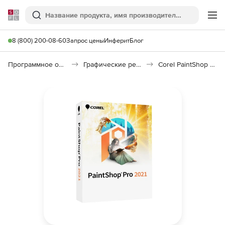
Softline
Поиск
Ме
8 (800) 200-08-60
Запрос цены
Инферит
Блог
Программное обеспечение для графики и дизайна
Графические редакторы
Corel PaintShop Pro 2021