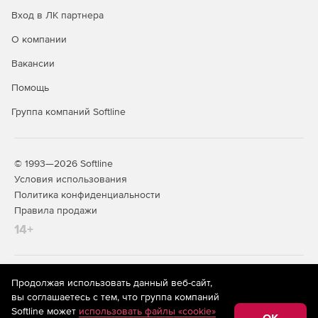
Вход в ЛК партнера
О компании
Вакансии
Помощь
Группа компаний Softline
© 1993—2026 Softline
Условия использования
Политика конфиденциальности
Правила продажи
14+
На информационном ресурсе store.softline.ru применяются
Продолжая использовать данный веб-сайт,
рекомендательные технологии
(информационные технологии
вы соглашаетесь с тем, что группа компаний
предоставления информации на основе сбора,
Softline может
использовать файлы «cookie»
систематизации и анализа сведений, относящихся к