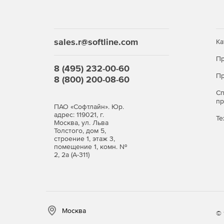
sales.r@softline.com
Ка
Пр
8 (495) 232-00-60
Пр
8 (800) 200-08-60
С
п
ПАО «Софтлайн». Юр.
адрес: 119021, г.
Те
Москва, ул. Льва
Толстого, дом 5,
строение 1, этаж 3,
помещение 1, комн. №
2, 2а (А-311)
Москва
© 