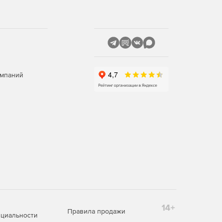
омпаний
14+
Правила продажи
циальности