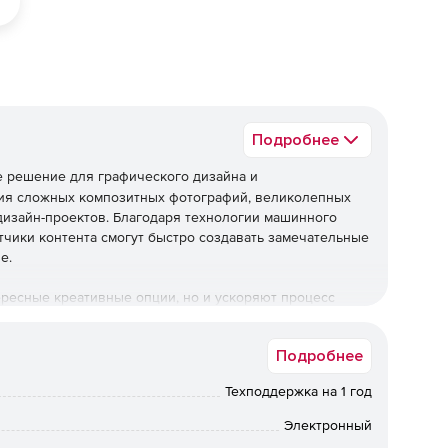
Подробнее
 решение для графического дизайна и
ния сложных композитных фотографий, великолепных
изайн-проектов. Благодаря технологии машинного
тчики контента смогут быстро создавать замечательные
е.
ресные креативные опции, но и ускоряют процесс
 сфокусироваться на любимых всеми экспрессивных
Подробнее
Техподдержка на 1 год
редставлены простые в работе инструменты
Электронный
ий без ущерба для разрешения и визуального