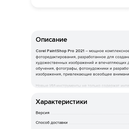
Описание
Corel PaintShop Pro 2021
– мощное комплексное
фоторедактирования, разработанное для созда
художественных изображений и впечатляющих д
обучения, фотографы, фотохудожники и разрабо
изображения, привлекающие всеобщее внимани
Новые ИИ-инструменты не только содержат инте
редактирования. Новые возможности позволяют
элементах фотографии.
Характеристики
Новое в PaintShop Pro 2021:
Версия
Повышение дискретизации (ИИ).
В программе п
Способ доставки
увеличения и масштабирования любых фотограф