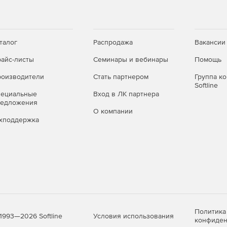
талог
Распродажа
Вакансии
айс-листы
Семинары и вебинары
Помощь
оизводители
Стать партнером
Группа к
Softline
пециальные
Вход в ЛК партнера
редложения
О компании
хподдержка
Политика
Условия использования
1993—2026 Softline
конфиден