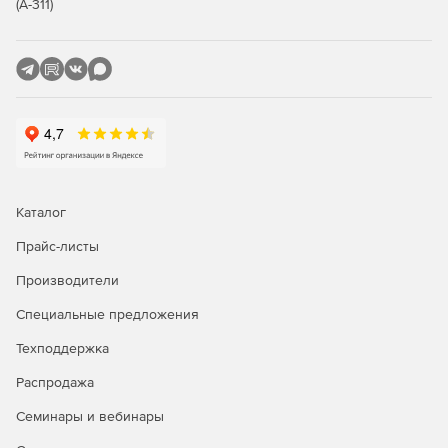
Копирование аудио с цифровых файлов и
(А-311)
автоматическое добавление названия альбомов и
обложки с помощью технологии Gracenote.
Возможность приостановить, возобновить или
запланировать конверсию проектов.
Возможность восстановить и преобразовать LP, ленты
и старые устройства.
Создание гибридных дисков с контентом для Mac и
Каталог
ПК.
Прайс-листы
Производители
Специальные предложения
Техподдержка
Распродажа
Семинары и вебинары