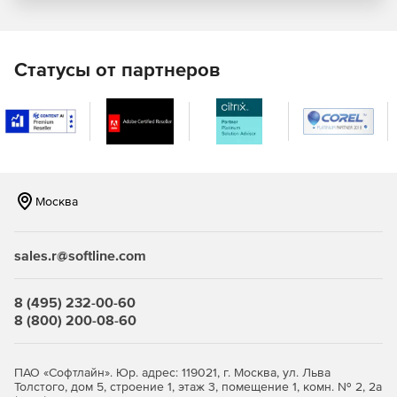
Захват видео и аудио практически из любого места.
Возможность записывать свой экран, веб-камеру и
голос за кадром.
Статусы от партнеров
Захват и редактирование синхронизированного видео
с инструментами записи и редактирования MultiCam.
Обрезка видеоклипов и улучшение звука с помощью
интуитивно понятных инструментов.
Москва
Стилизация своих изображений с новыми умными
инструментами искусства.
sales.r@softline.com
Конвертирование и копирование
Возможность конвертировать видео и аудио файлы в
8 (495) 232-00-60
нужный формат.
8 (800) 200-08-60
Возможность конвертировать DVD в цифровые
файлы.
ПАО «Софтлайн». Юр. адрес: 119021, г. Москва, ул. Льва
Толстого, дом 5, строение 1, этаж 3, помещение 1, комн. № 2, 2а