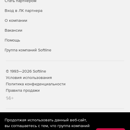
Стать партнером
Вход в ЛК партнера
О компании
Вакансии
Помощь
Группа компаний Softline
© 1993—2026 Softline
Условия использования
Политика конфиденциальности
Правила продажи
14+
На информационном ресурсе store.softline.ru применяются
Продолжая использовать данный веб-сайт,
рекомендательные технологии
(информационные технологии
вы соглашаетесь с тем, что группа компаний
предоставления информации на основе сбора,