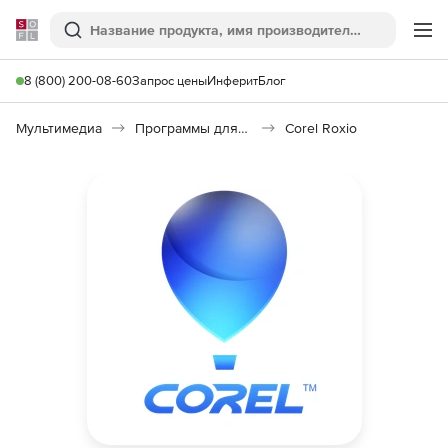
Softline
Поиск
Ме
8 (800) 200-08-60
Запрос цены
Инферит
Блог
Мультимедиа
Программы для записи CD и DVD
Corel Roxio