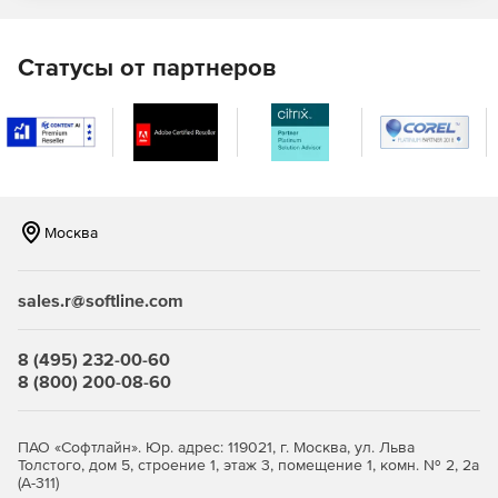
Возможность записывать свой экран, веб-камеру и
голос за кадром.
Статусы от партнеров
Захват и редактирование синхронизированного видео
с инструментами записи и редактирования MultiCam.
Обрезка видеоклипов и улучшение звука с помощью
интуитивно понятных инструментов.
Москва
Стилизация своих изображений с новыми умными
инструментами искусства.
sales.r@softline.com
Конвертирование и копирование
Возможность конвертировать видео и аудио файлы в
8 (495) 232-00-60
нужный формат.
8 (800) 200-08-60
Возможность конвертировать DVD в цифровые
файлы.
ПАО «Софтлайн». Юр. адрес: 119021, г. Москва, ул. Льва
Толстого, дом 5, строение 1, этаж 3, помещение 1, комн. № 2, 2а
Копирование аудио с цифровых файлов и
(А-311)