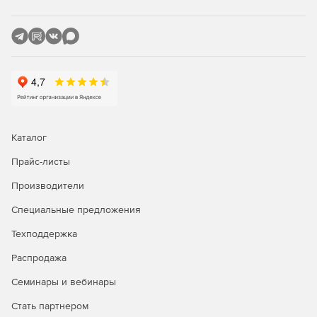
автоматическое добавление названия альбомов и
обложки с помощью технологии Gracenote.
Возможность приостановить, возобновить или
запланировать конверсию проектов.
Возможность восстановить и преобразовать LP, ленты
и старые устройства.
Создание гибридных дисков с контентом для Mac и
Каталог
ПК.
Прайс-листы
Производители
Специальные предложения
Техподдержка
Распродажа
Семинары и вебинары
Стать партнером