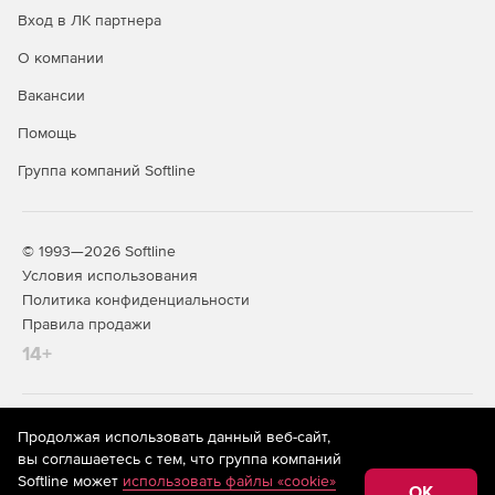
Вход в ЛК партнера
О компании
Вакансии
Помощь
Группа компаний Softline
© 1993—2026 Softline
Условия использования
Политика конфиденциальности
Правила продажи
14+
На информационном ресурсе store.softline.ru применяются
Продолжая использовать данный веб-сайт,
рекомендательные технологии
(информационные технологии
вы соглашаетесь с тем, что группа компаний
предоставления информации на основе сбора,
Softline может
использовать файлы «cookie»
систематизации и анализа сведений, относящихся к
OK