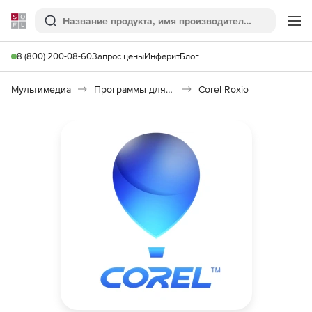
Softline
Поиск
Ме
8 (800) 200-08-60
Запрос цены
Инферит
Блог
Мультимедиа
Программы для записи CD и DVD
Corel Roxio