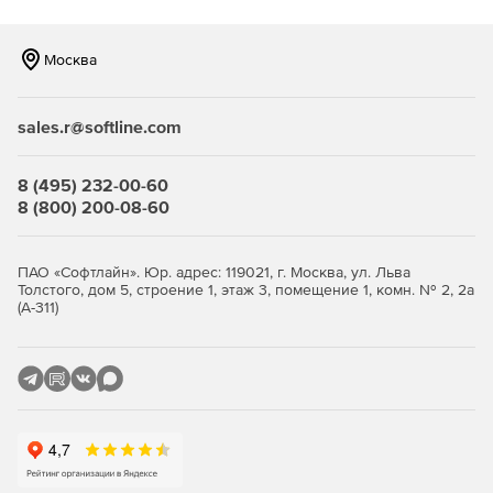
интуитивно понятных инструментов.
Москва
Стилизация своих изображений с новыми умными
инструментами искусства.
sales.r@softline.com
Конвертирование и копирование
Возможность конвертировать видео и аудио файлы в
8 (495) 232-00-60
нужный формат.
8 (800) 200-08-60
Возможность конвертировать DVD в цифровые
файлы.
ПАО «Софтлайн». Юр. адрес: 119021, г. Москва, ул. Льва
Толстого, дом 5, строение 1, этаж 3, помещение 1, комн. № 2, 2а
Копирование аудио с цифровых файлов и
(А-311)
автоматическое добавление названия альбомов и
обложки с помощью технологии Gracenote.
Возможность приостановить, возобновить или
запланировать конверсию проектов.
Возможность восстановить и преобразовать LP, ленты
и старые устройства.