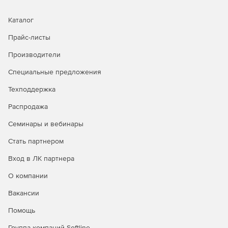
Создание гибридных дисков с контентом для Mac и
Каталог
ПК.
Прайс-листы
Производители
Специальные предложения
Техподдержка
Распродажа
Семинары и вебинары
Стать партнером
Вход в ЛК партнера
О компании
Вакансии
Помощь
Группа компаний Softline