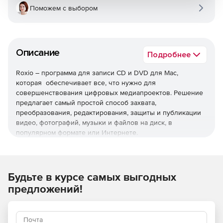
Поможем с выбором
Описание
Подробнее
Roxio – программа для записи CD и DVD для Mac,
которая обеспечивает все, что нужно для
совершенствования цифровых медиапроектов. Решение
предлагает самый простой способ захвата,
преобразования, редактирования, защиты и публикации
видео, фотографий, музыки и файлов на диск, в
популярном формате или Интернете.
Запись и копия
Запись на диски с помощью предпочтительного
Будьте в курсе самых выгодных
устройства записи DVD и CD для Mac.
предложений!
Возможность записывать музыку, видео, фотографии
и данные на CD и DVD с помощью перетаскивания.