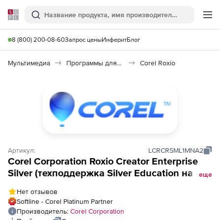
Softline
Поиск
Ме
8 (800) 200-08-60
Запрос цены
Инферит
Блог
Мультимедиа
Программы для записи CD и DVD
Corel Roxio
Артикул:
LCRCRSML1MNA2
Corel Corporation Roxio Creator Enterprise
Silver (техподдержка Silver Education на 1
еще
год),
Нет отзывов
Softline - Corel Platinum Partner
Производитель:
Corel Corporation