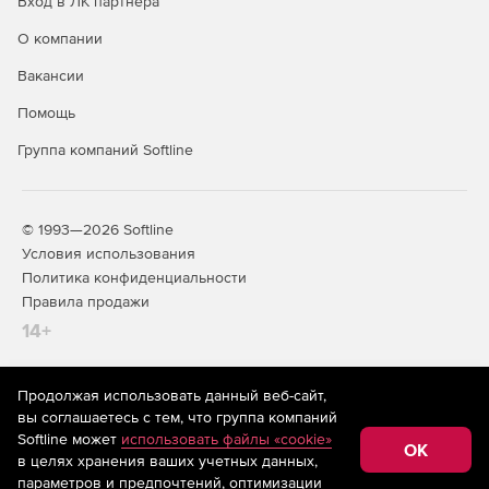
Вход в ЛК партнера
О компании
Вакансии
Помощь
Группа компаний Softline
© 1993—2026 Softline
Условия использования
Политика конфиденциальности
Правила продажи
14+
Продолжая использовать данный веб-сайт,
На информационном ресурсе store.softline.ru применяются
вы соглашаетесь с тем, что группа компаний
рекомендательные технологии
(информационные технологии
Softline может
использовать файлы «cookie»
предоставления информации на основе сбора,
OK
в целях хранения ваших учетных данных,
систематизации и анализа сведений, относящихся к
предпочтениям пользователей сети «Интернет»,
параметров и предпочтений, оптимизации