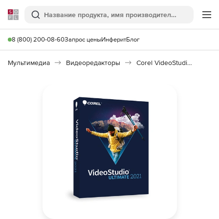
Softline
Поиск
Ме
8 (800) 200-08-60
Запрос цены
Инферит
Блог
Мультимедиа
Видеоредакторы
Corel VideoStudio 2021