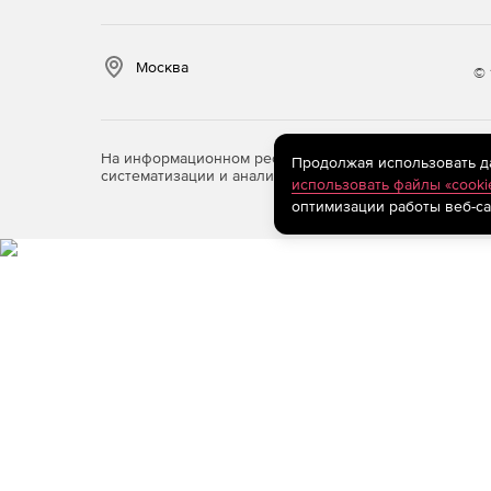
Москва
© 
На информационном ресурсе store.softline.ru примен
Продолжая использовать дан
систематизации и анализа сведений, относящихся к 
использовать файлы «cooki
оптимизации работы веб-са