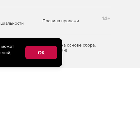
14+
Правила продажи
циальности
редоставления информации на основе сбора,
e может
рритории Российской Федерации)
OK
ений,