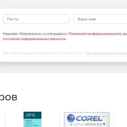
Нажимая «Подписаться», я соглашаюсь с
Политикой конфиденциальности
, д
получение информационных рассылок
.
Этот сайт защищен SmartCaptcha от Yandex Cloud -
Уведомление об условия
еров