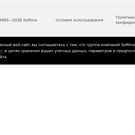
Политика
Условия использования
1993—2026 Softline
конфиден
яются
рекомендательные технологии
(информационные технологии п
ный веб-сайт, вы соглашаетесь с тем, что группа компаний Softlin
предпочтениям пользователей сети «Интернет», находящихся на те
e»
в целях хранения ваших учетных данных, параметров и предпочт
йта.