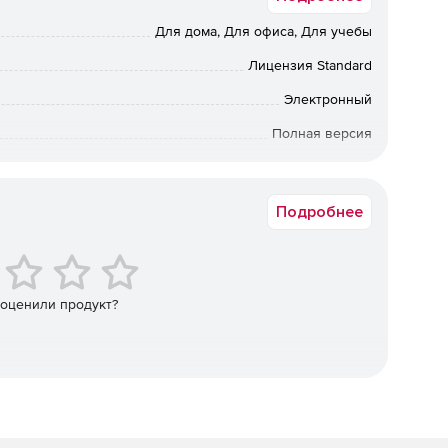
крывать, редактировать и сохранять файлы последних
Для дома, Для офиса, Для учебы
ии WordPerfect Office 2021. Будь то документ Word
нтация (PPTX), WordPerfect Office 2021 гарантирует
Лицензия Standard
файлами.
Электронный
ов в WordPerfect, такой как количество слов,
Полная версия
бессрочная лицензия
ия о WordPerfect, Quattro Pro и презентациях из
ям оценивать и оставлять отзывы об идеях.
Подробнее
определять данные в электронных таблицах благодаря
ейсу и возможности повторно использовать критерии
 оценили продукт?
ю производительность приложения и улучшенную
ранении файла непосредственно на сервере.
ий стандартом для WordPerfect Office 2021.