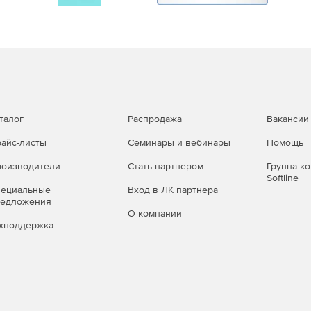
талог
Распродажа
Вакансии
айс-листы
Семинары и вебинары
Помощь
оизводители
Стать партнером
Группа к
Softline
пециальные
Вход в ЛК партнера
редложения
О компании
хподдержка