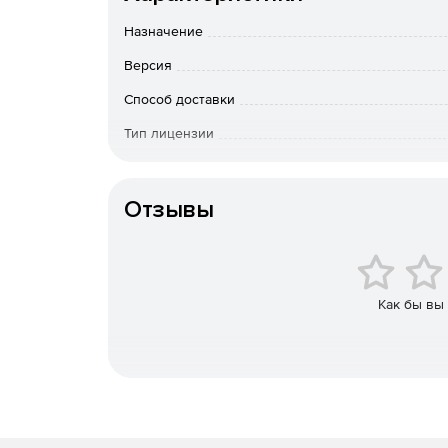
Совместимость с Microsoft Office. Можно от
Назначение
форматов Microsoft Office в каждом приложен
(DOCX), электронная таблица (XLSX) или презе
Версия
беспроблемную совместную работу и обмен 
Способ доставки
Быстрый доступ к важной статистике документ
Тип лицензии
символов, строк и т. д.
Срок действия
Обратная связь позволяет вносить предложен
Отзывы
приложения и позволяет другим пользовател
Стало возможным быстрее, чем когда-либо, 
переработанному пользовательскому интерф
поиска.
Как бы вы
Ряд оптимизаций кода обеспечивает лучшу
стабильность при работе, открытии или сох
Включен Оксфордский краткий словарь, ставш