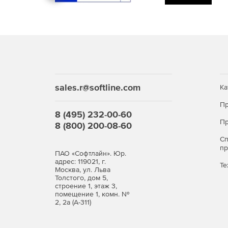
sales.r@softline.com
Ка
Пр
8 (495) 232-00-60
Пр
8 (800) 200-08-60
С
п
ПАО «Софтлайн». Юр.
адрес: 119021, г.
Те
Москва, ул. Льва
Толстого, дом 5,
строение 1, этаж 3,
помещение 1, комн. №
2, 2а (А-311)