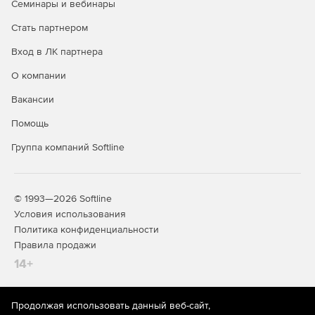
Семинары и вебинары
панели инструментов по умолчанию.
Стать партнером
WordPerfect Office X8 упрощает рабочий процесс за
счет возможности мгновенного просмотра
Вход в ЛК партнера
установленных или созданных шаблонов. WordPerfect
О компании
Office X8 также включает новые шаблоны APA
(American Psychological Association), MLA (Modern
Вакансии
Language Association) и Turabian Style Guide.
Помощь
Улучшена совместимость с Microsoft Office и Windows
Группа компаний Softline
10, 8.1 и Windows 7.
WordPerfect X8 предлагает новую функцию Шаблон
Клавиатуры, возможность настраивать внешний вид
© 1993—2026 Softline
страницы на экране; улучшенную команду отмены
Условия использования
действия и другое.
Политика конфиденциальности
Правила продажи
В дополнительную библиотеку входят 10 000
объективов Clipart, 900 различных шрифтов, 175
14+
фотоизображений и 300 шаблонов документов.
Продолжая использовать данный веб-сайт,
На информационном ресурсе store.softline.ru применяются