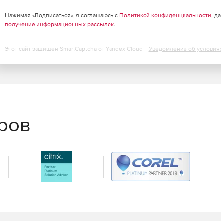
реализует такие возможности, как относительное
ок.
Нажимая «Подписаться», я соглашаюсь с
Политикой конфиденциальности
, д
получение информационных рассылок
.
доставляет быстрый доступ к настройкам и командам.
о букв из названия нужной функции, и WordPerfect
Этот сайт защищен SmartCaptcha от Yandex Cloud -
Уведомление об условия
рыть коды слева, справа или снизу. Опция доступна на
еров
цесс за счет возможности мгновенного просмотра
dPerfect Office X8 также включает новые шаблоны APA
rn Language Association) и Turabian Style Guide.
indows 10, 8.1 и Windows 7.
Шаблон Клавиатуры, возможность настраивать внешний
у отмены действия и другое.