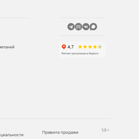
омпаний
14+
Правила продажи
циальности