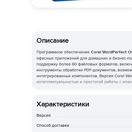
Описание
Программное обеспечение
Corel WordPerfect Of
офисных приложений для домашних и бизнес-поль
поддержку более 60 файловых форматов, включа
инструменты обработки PDF-документов, возмо
интегрированных компонентов. Версия Corel Wor
интеллектуальностью и простотой работы с клас
Особенности Corel WordPerfect Office X8:
Характеристики
Формуляр PDF (PDF Form). Позволяет созда
Версия
интерактивном режиме. Пользователи могут 
управления, включая поля для текста, флажк
Способ доставки
оформлении е таких компонентов формуляра, к