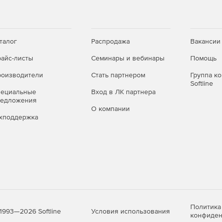
объективов Clipart, 900 различных шрифтов, 175
ов.
талог
Распродажа
Вакансии
айс-листы
Семинары и вебинары
Помощь
оизводители
Стать партнером
Группа к
Softline
пециальные
Вход в ЛК партнера
редложения
О компании
хподдержка
Политика
Условия использования
1993—2026 Softline
конфиден