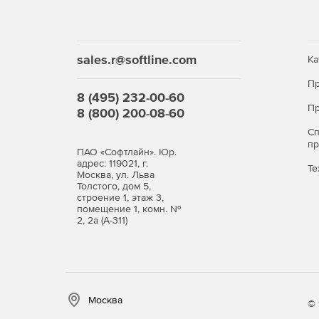
В дополнительную библиотеку входят 10 000 
фотоизображений и 300 шаблонов документ
sales.r@softline.com
Ка
Пр
8 (495) 232-00-60
Пр
8 (800) 200-08-60
С
п
ПАО «Софтлайн». Юр.
адрес: 119021, г.
Те
Москва, ул. Льва
Толстого, дом 5,
строение 1, этаж 3,
помещение 1, комн. №
2, 2а (А-311)
Москва
© 