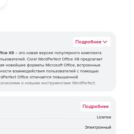
Подробнее
fice X8
– это новая версия популярного комплекта
зователей. Corel WordPerfect Office X8 предлагает
я новейшие форматы Microsoft Office, встроенные
жности взаимодействия пользователей с помощью
dPerfect Office отличается повышенной
сическими и новыми инструментами WordPerfect.
Подробнее
вать заполняемые формы для сбора информации в
License
легко добавлять в формуляр ряд элементов
и, раскрывающиеся списки и т. д. Вносить изменения в
Электронный
ак шрифт, стиль и цвет, так же просто.