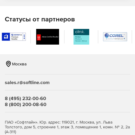
Corel Font Manager 2020 – инструмент исследования
и управления шрифтами позволяет организовать
свою библиотеку и управлять ею.
Статусы от партнеров
CAPTURE 2020 – инструмент захвата экрана.
AfterShot 3 HDR позволяет вносить исправления и
улучшения профессионального уровня в фотографии
RAW или JPEG и создавать изображения с высоким
динамическим диапазоном с помощью AfterShot 3
HDR.
Москва
Точность
sales.r@softline.com
Обеспечивает создание точных иллюстраций и
подробной технической документации с точными
8 (495) 232-00-60
спецификациями.
8 (800) 200-08-60
Продуктивность
ПАО «Софтлайн». Юр. адрес: 119021, г. Москва, ул. Льва
Плавным рабочий процесс: от открытия 2D и 3D
Толстого, дом 5, строение 1, этаж 3, помещение 1, комн. № 2, 2а
исходных файлов, фотографий, документов и данных до
(А-311)