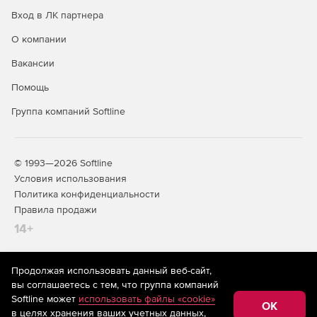
Вход в ЛК партнера
О компании
Вакансии
Помощь
Группа компаний Softline
© 1993—2026 Softline
Условия использования
Политика конфиденциальности
Правила продажи
14+
Продолжая использовать данный веб-сайт,
На информационном ресурсе store.softline.ru применяются
вы соглашаетесь с тем, что группа компаний
рекомендательные технологии
(информационные технологии
Softline может
использовать файлы «cookie»
предоставления информации на основе сбора,
OK
в целях хранения ваших учетных данных,
систематизации и анализа сведений, относящихся к