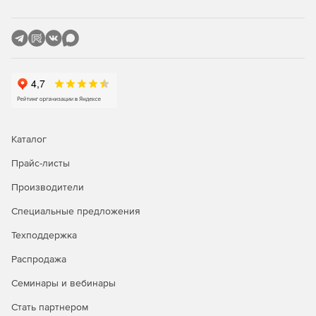
производства, совместной работы и публикации
технических сообщений.
Комплексность
Полный набор профессиональных приложений для
создания технической документации, рецензирования и
публикации подробных иллюстраций.
Каталог
Прайс-листы
Производители
Специальные предложения
Техподдержка
Распродажа
Семинары и вебинары
Стать партнером