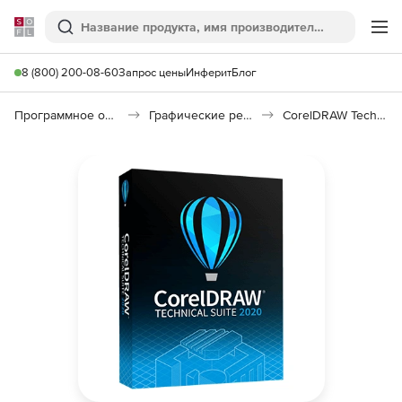
Softline
Поиск
Ме
8 (800) 200-08-60
Запрос цены
Инферит
Блог
Программное обеспечение для графики и дизайна
Графические редакторы
CorelDRAW Technical Suite 2020