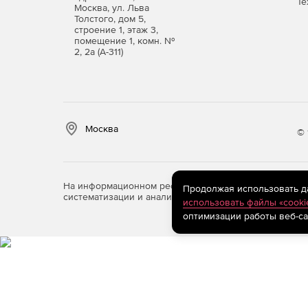
Те
Москва, ул. Льва
Толстого, дом 5,
строение 1, этаж 3,
помещение 1, комн. №
2, 2а (А-311)
Москва
© 
На информационном ресурсе store.softline.ru примен
Продолжая использовать дан
систематизации и анализа сведений, относящихся к 
использовать файлы «cooki
оптимизации работы веб-са