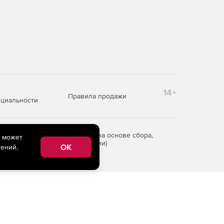
14+
Правила продажи
циальности
редоставления информации на основе сбора,
e может
рритории Российской Федерации)
OK
ений,