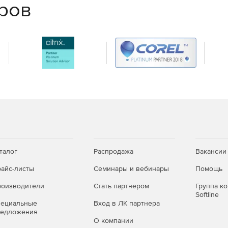
еров
талог
Распродажа
Вакансии
айс-листы
Семинары и вебинары
Помощь
оизводители
Стать партнером
Группа к
Softline
пециальные
Вход в ЛК партнера
редложения
О компании