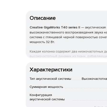
Описание
Creative GigaWorks T40 series II
— акустическая
высококачественного воспроизведения звука на
система с глянцевой черной поверхностью соч
мощность 32 Вт.
Каждая колонка содержит два низкочастотных д
высокочастотный динамик из ткани, добавляющи
компоненты имеют расположение "MTM" и, допол
стандартам самых требовательных слушателей. 
Характеристики
поверхности и двумя входами для одновременн
Тип акустической системы
Высокочастотная
Суммарная мощность
Конфигурация
акустической системы