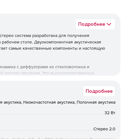
Подробнее
 стерео система разработана для получения
 рабочем столе. Двухкомпонентная акустическая
етает самые качественные компоненты и настоящую
инамика с диффузорами из стекловолокна и
й чистоту звучания. Эти высококачественные
ненные технологией Creative BasXPort, отвечают
Снабженная органами управления на передней
Подробнее
ого подключения к различным источникам.
 акустика, Низкочастотная акустика, Полочная акустика
32 Вт
Стерео 2.0