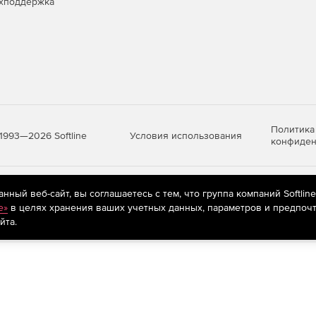
хподдержка
Политика
Условия использования
1993—2026 Softline
конфиден
яются
рекомендательные технологии
(информационные технологии п
ный веб-сайт, вы соглашаетесь с тем, что группа компаний Softlin
предпочтениям пользователей сети «Интернет», находящихся на те
e»
в целях хранения ваших учетных данных, параметров и предпочт
йта.