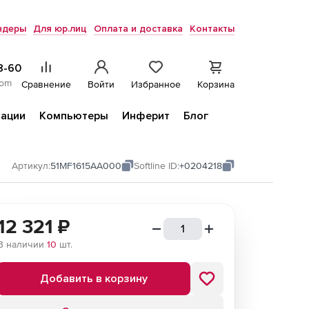
ндеры
Для юр.лиц
Оплата и доставка
Контакты
8-60
com
Сравнение
Войти
Избранное
Корзина
ации
Компьютеры
Инферит
Блог
Артикул:
51MF1615AA000
Softline ID:
+0204218
12 321
₽
В наличии
10
шт.
Добавить в корзину