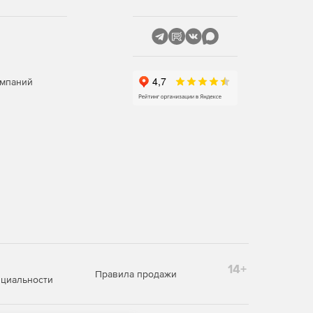
омпаний
14+
Правила продажи
циальности