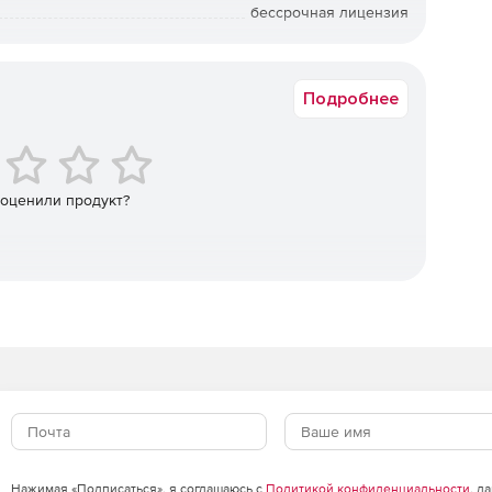
бессрочная лицензия
 и используемой кодировки.
Коммерческая
ибутов документов, необходимых для поиска.
Подробнее
бутов.
ументов на части (с использованием регулярных
 оценили продукт?
окументов.
 не более 30% от размера документов в банке.
 естественному.
Нажимая «Подписаться», я соглашаюсь с
Политикой конфиденциальности
, д