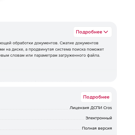
Подробнее
ующей обработки документов. Сжатие документов
и на диске, а продвинутая система поиска поможет
евым словам или параметрам загруженного файла.
темы со сжатием (уменьшением размера).
Подробнее
Лицензия ДСПИ Cros
рмата PDF (созданные в AdobeAcrobat версиях 4.00 и
Электронный
е, без предварительной разархивации (встроенная
Полная версия
 и др.).