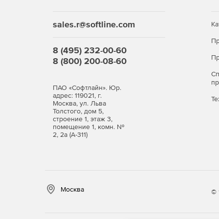
(с возможностью печати или сохранения отч
Коррекция документов, хранящихся в банке,
sales.r@softline.com
Ка
Пр
Отображение содержимого графических документ
8 (495) 232-00-60
Пр
8 (800) 200-08-60
Коррекция атрибутов документов в пакетном
С
п
ПАО «Софтлайн». Юр.
адрес: 119021, г.
Те
Москва, ул. Льва
Толстого, дом 5,
строение 1, этаж 3,
помещение 1, комн. №
2, 2а (А-311)
Москва
© 