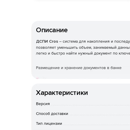
Описание
ДСПИ Cros
– система для накопления и послед
позволяет уменьшить объем, занимаемый данным
легко и быстро найти нужный документ по ключ
Размещение и хранение документов в банке
Хранение оригиналов документов внутри сис
Характеристики
Динамическое шифрование данных.
Версия
Индексация, поиск и отображение файлов фо
ниже), без установки Acrobat Reader.
Способ доставки
Тип лицензии
Добавление документов, хранящихся в архив
поддержка таких архивов, как Zip, Arj, RAR, Imp