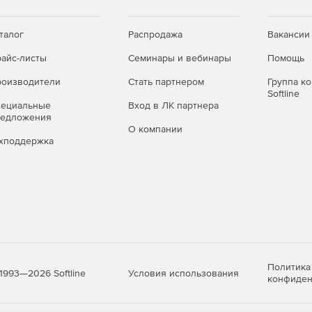
ета во внешнем файле).
 с автоматической переиндексацией.
талог
Распродажа
Вакансии
айс-листы
Семинары и вебинары
Помощь
ов (bmp, jpg, gif, png и др.).
оизводители
Стать партнером
Группа к
 режиме (массовая коррекция).
Softline
пециальные
Вход в ЛК партнера
редложения
О компании
хподдержка
Политика
Условия использования
1993—2026 Softline
конфиден