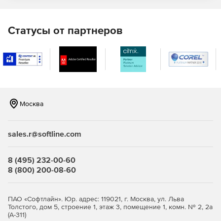
Автоматизированное разбиение больших документов
на части (с использованием регулярных выражений).
Статусы от партнеров
Быстрая индексация большого количества
документов.
Создание индексных массивов, составляющих не
более 30% от размера документов в банке.
Поиск документов
Москва
Поиск по различным критериям.
sales.r@softline.com
Задание условий поиска на языке, близком к
естественному.
8 (495) 232-00-60
Поиск с учетом морфологии слов – автоматическая
8 (800) 200-08-60
проверка всех словоформ слова (всех возможных
окончаний).
ПАО «Софтлайн». Юр. адрес: 119021, г. Москва, ул. Льва
Поиск по нескольким банкам документов при
Толстого, дом 5, строение 1, этаж 3, помещение 1, комн. № 2, 2а
(А-311)
однократном задании запроса.