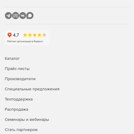
Высокая скорость отбора документов, вне
зависимости от их количества и объема.
Поиск с учетом одинаковых по написанию русских и
латинских букв (без модификации документов).
Многопользовательский режим работы с
информацией.
Каталог
Удаленная работа с банком документов через веб-
интерфейс.
Прайс-листы
Производители
Обработка результатов поиска
Специальные предложения
Развитые средства навигации, сортировки и
Техподдержка
просмотра найденных документов.
Распродажа
Возможность экспорта документов, хранящихся в
банке.
Семинары и вебинары
Подготовка отчетов из отдельных частей отобранных
Стать партнером