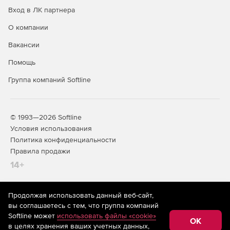
документов непосредственно в самой системе (с
Вход в ЛК партнера
возможностью печати или сохранения отчета во
внешнем файле).
О компании
Коррекция документов, хранящихся в банке, с
Вакансии
автоматической переиндексацией.
Помощь
Отображение содержимого графических документов
Группа компаний Softline
(bmp, jpg, gif, png и др.).
Коррекция атрибутов документов в пакетном режиме
(массовая коррекция).
© 1993—2026 Softline
Условия использования
Политика конфиденциальности
Правила продажи
14+
Продолжая использовать данный веб-сайт,
На информационном ресурсе store.softline.ru применяются
вы соглашаетесь с тем, что группа компаний
рекомендательные технологии
(информационные технологии
Softline может
использовать файлы «cookie»
предоставления информации на основе сбора,
OK
в целях хранения ваших учетных данных,
систематизации и анализа сведений, относящихся к