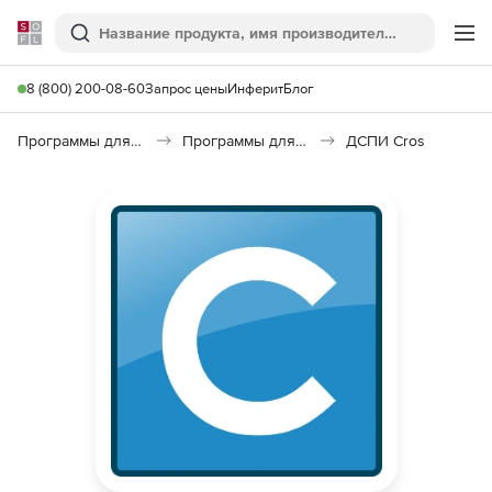
Softline
Поиск
Ме
8 (800) 200-08-60
Запрос цены
Инферит
Блог
Программы для программирования
Программы для работы с базами данных
ДСПИ Cros