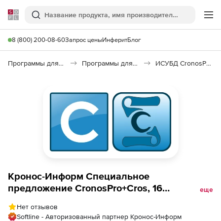
Softline
Поиск
Ме
8 (800) 200-08-60
Запрос цены
Инферит
Блог
Программы для программирования
Программы для работы с базами данных
ИСУБД CronosPRO
Кронос-Информ Специальное
предложение CronosPro+Cros, 16
еще
одновременно работающих станций
Нет отзывов
Softline - Авторизованный партнер Кронос-Информ