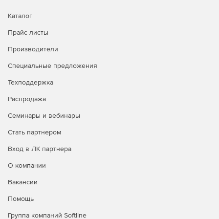
Каталог
Работа с данными внешних форматов
Прайс-листы
MS Access
Производители
MS Excel
Специальные предложения
Dbf
Техподдержка
Распродажа
Mdb
Семинары и вебинары
Paradox
Стать партнером
Oracle
Вход в ЛК партнера
XML
О компании
Администрирование работы системы
Вакансии
Помощь
Поддержка многопользовательского режима работы в
локальной сети.
Группа компаний Softline