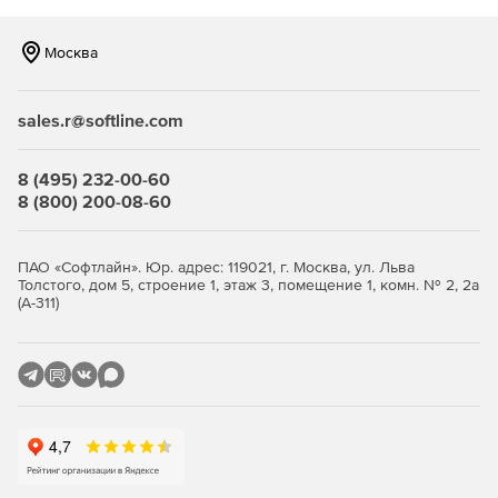
Поиск по различным критериям и по нескольким
связанным таблицам.
Москва
Создание библиотек стандартных запросов.
sales.r@softline.com
Представление результатов поиска в виде
графической схемы взаимосвязей объектов.
8 (495) 232-00-60
«Глобальный» поиск по нескольким банкам данных
8 (800) 200-08-60
при однократном задании запроса.
Создание отчетов различных форматов (RTF, HTML,
ПАО «Софтлайн». Юр. адрес: 119021, г. Москва, ул. Льва
ASCII) с возможностью использования встроенного
Толстого, дом 5, строение 1, этаж 3, помещение 1, комн. № 2, 2а
языка формул.
(А-311)
Формирование статистических отчетов с выдачей
результатов в MS Excel.
Графическое представление связей выбранных
объектов.
Создание пользовательского интерфейса для ввода и
коррекции информации.