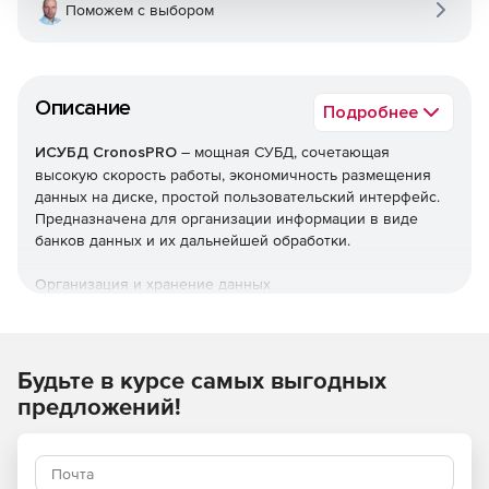
Поможем с выбором
Описание
Подробнее
ИСУБД CronosPRO
– мощная СУБД, сочетающая
высокую скорость работы, экономичность размещения
данных на диске, простой пользовательский интерфейс.
Предназначена для организации информации в виде
банков данных и их дальнейшей обработки.
Организация и хранение данных
Описание любых связей между объектами («один ко
многим», «многие к одному», «многие ко многим») с
помощью сетевой модели представления данных.
Будьте в курсе самых выгодных
предложений!
Экономия дискового пространства за счет
переменной длины полей и записей
(соответствующей реальному, а не
«зарезервированному» размеру данных) и