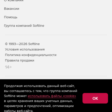
О компании
сети.
Вакансии
Поддержка удаленной работы через веб-интерфейс.
Помощь
Обмен данными между хранилищами с различной
Группа компаний Softline
структурой.
Экспорт данных в текстовый формат.
© 1993—2026 Softline
Контроль доступа к хранилищам и их объектам.
Условия использования
Политика конфиденциальности
Использование системного журнала.
Правила продажи
14+
Пакетная коррекция данных.
Покупайте СУБД «Cronos LX» и обрабатывайте
На информационном ресурсе store.softline.ru применяются
большое количество различной информации за
Продолжая использовать данный веб-сайт,
рекомендательные технологии
(информационные технологии
максимально короткое время.
вы соглашаетесь с тем, что группа компаний
предоставления информации на основе сбора,
Softline может
использовать файлы «cookie»
систематизации и анализа сведений, относящихся к
OK
в целях хранения ваших учетных данных,
предпочтениям пользователей сети «Интернет»,
находящихся на территории Российской Федерации)
параметров и предпочтений, оптимизации
работы веб-сайта.