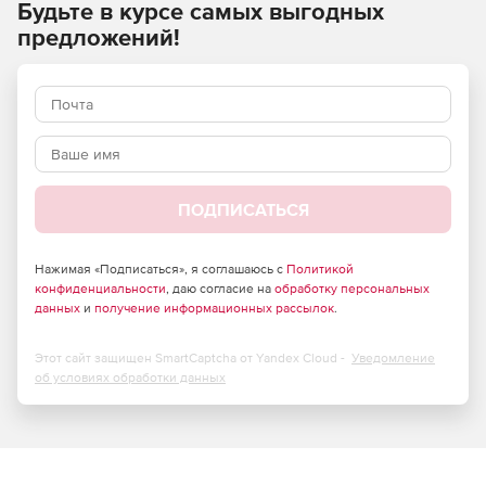
Основные преимущества
Будьте в курсе самых выгодных
предложений!
Высокая скорость работы и динамическое сжатие
объема данных для размещения на диске и быстрой
обработки информации.
Безопасность данных. Создание иерархической
системы делегирования прав доступа и
дополнительных методов защиты информации.
ПОДПИСАТЬСЯ
Глобальный поиск данных по нескольких хранилищам
одновременно. По результатам генерируется единый
отчет.
Нажимая «Подписаться», я соглашаюсь с
Политикой
конфиденциальности
, даю согласие на
обработку персональных
данных
и
получение информационных рассылок
.
Сетевая модель данных, отражающая иерархию
между объектами. Возможность графического
отображения связей объектов. Полезная опция для
Этот сайт защищен SmartCaptcha от Yandex Cloud -
Уведомление
информационно-аналитических подразделений и
об условиях обработки данных
служб безопасности.
Модуль Cros для обработки больших объемов
текстовой информации различных форматов. Поиск
документов осуществляется на основании запросов.