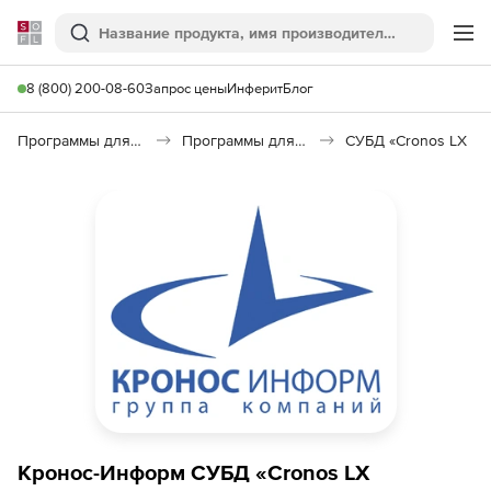
Softline
Поиск
Ме
8 (800) 200-08-60
Запрос цены
Инферит
Блог
Программы для программирования
Программы для работы с базами данных
СУБД «Cronos LX
Кронос-Информ СУБД «Cronos LX