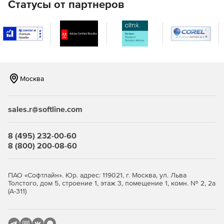
Статусы от партнеров
Ключевые возможности
Организация и хранение данных
Сетевая модель организации информации и
графическое отображение структуры хранилищ.
Москва
Экономия дискового пространства за счет
динамического сжатия данных.
sales.r@softline.com
Шифрование информации.
8 (495) 232-00-60
Использование полей типа «Файл».
8 (800) 200-08-60
Создание полей, содержащих множество
независимых значений («множественных полей»).
ПАО «Софтлайн». Юр. адрес: 119021, г. Москва, ул. Льва
Толстого, дом 5, строение 1, этаж 3, помещение 1, комн. № 2, 2а
(А-311)
Высокая скорость построения индексов.
Поиск и анализ