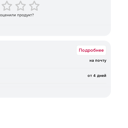
 данных.
 оценили продукт?
Подробнее
ким связанным таблицам.
на почту
от 4 дней
рафической схемы взаимосвязей объектов.
анных при однократном задании запроса.
 HTML, ASCII) с возможностью использования
чей результатов в MS Excel.