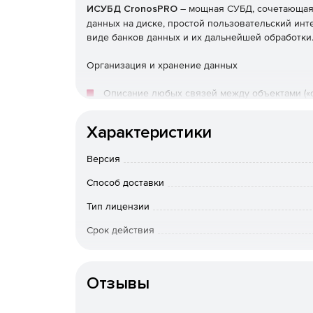
ИСУБД CronosPRO
– мощная СУБД, сочетающая
данных на диске, простой пользовательский ин
виде банков данных и их дальнейшей обработки
Организация и хранение данных
Описание любых связей между объектами («од
многим») с помощью сетевой модели предст
Характеристики
Экономия дискового пространства за счет п
реальному, а не «зарезервированному» разм
Версия
Способ доставки
Динамическое шифрование данных.
Тип лицензии
Оперативное изменение структуры наполнен
уже работающей системы на решение новых 
Срок действия
Тип организации
Использование полей типа «Файл» и вычисл
Отзывы
Создание полей, содержащих множество нез