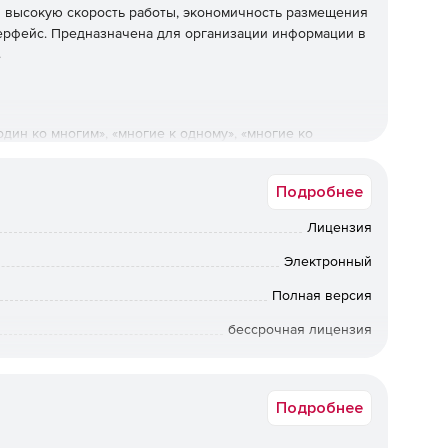
 высокую скорость работы, экономичность размещения
терфейс. Предназначена для организации информации в
.
ин ко многим», «многие к одному», «многие ко
авления данных.
Подробнее
еременной длины полей и записей (соответствующей
еру данных) и динамического сжатия данных.
Лицензия
Электронный
Полная версия
ного банка без модификации записей и перенастройка
задач.
бессрочная лицензия
Коммерческая
яемых полей.
Подробнее
ависимых значений («множественных полей»).