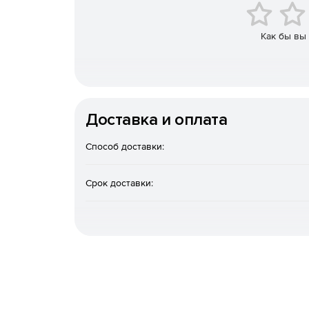
Графическое представление структуры банка
Как бы вы
Высокая скорость построения индексов.
Индексирование полей любой длины.
Поиск и обработка данных
Доставка и оплата
Поиск по различным критериям и по несколь
Способ доставки:
Создание библиотек стандартных запросов.
Срок доставки:
Представление результатов поиска в виде г
«Глобальный» поиск по нескольким банкам д
Создание отчетов различных форматов (RTF,
встроенного языка формул.
Формирование статистических отчетов с выда