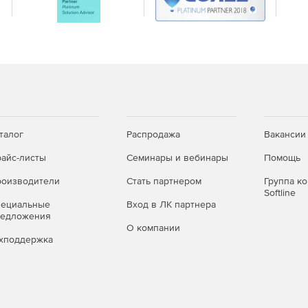
работы в локальной сети.
ных через веб-интерфейс.
различной структуры.
талог
Распродажа
Вакансии
айс-листы
Семинары и вебинары
Помощь
ре банка, режимам работы, записям.
оизводители
Стать партнером
Группа к
Softline
а, в котором фиксируются все действия (или только
пециальные
Вход в ЛК партнера
зователей.
редложения
О компании
ассовая коррекция).
хподдержка
ятствующее их просмотру внешними средствами.
тимизация банка.