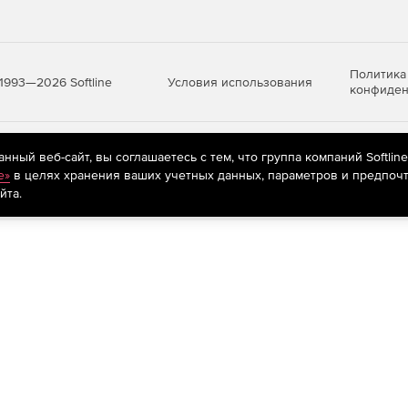
Политика
Условия использования
1993—2026 Softline
конфиден
яются
рекомендательные технологии
(информационные технологии п
ный веб-сайт, вы соглашаетесь с тем, что группа компаний Softlin
предпочтениям пользователей сети «Интернет», находящихся на те
e»
в целях хранения ваших учетных данных, параметров и предпочт
йта.