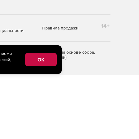
14+
Правила продажи
циальности
редоставления информации на основе сбора,
e может
рритории Российской Федерации)
OK
ений,