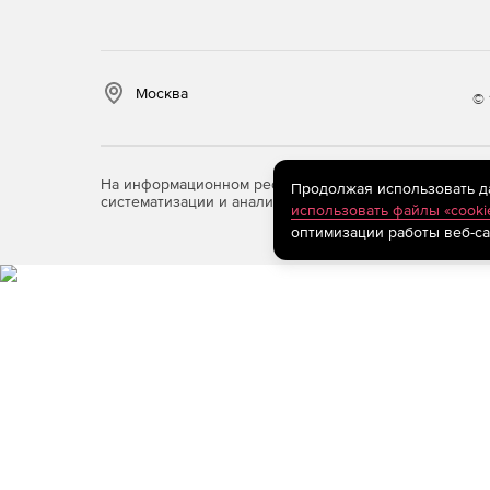
Москва
© 
На информационном ресурсе store.softline.ru примен
Продолжая использовать дан
систематизации и анализа сведений, относящихся к 
использовать файлы «cooki
оптимизации работы веб-са