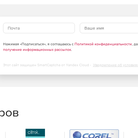
ых объектов.
я ввода и коррекции информации.
Нажимая «Подписаться», я соглашаюсь с
Политикой конфиденциальности
, д
получение информационных рассылок
.
Этот сайт защищен SmartCaptcha от Yandex Cloud -
Уведомление об условия
еров