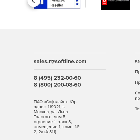
Назад
Администрирование работы системы
Поддержка многопользовательского режима 
Возможность удаленной работы с банком дан
Проведение обмена данными между банками 
sales.r@softline.com
Экспорт данных в текстовый формат.
Ка
Пр
Разграничение и контроль доступа к структу
8 (495) 232-00-60
Пр
8 (800) 200-08-60
Использование системного журнала – реестр
С
заранее определенные виды действий) поль
п
ПАО «Софтлайн». Юр.
адрес: 119021, г.
Коррекция информации в пакетном режиме (м
Те
Москва, ул. Льва
Толстого, дом 5,
строение 1, этаж 3,
Динамическое преобразование данных, преп
помещение 1, комн. №
2, 2а (А-311)
Копирование, восстановление, ревизия и оп