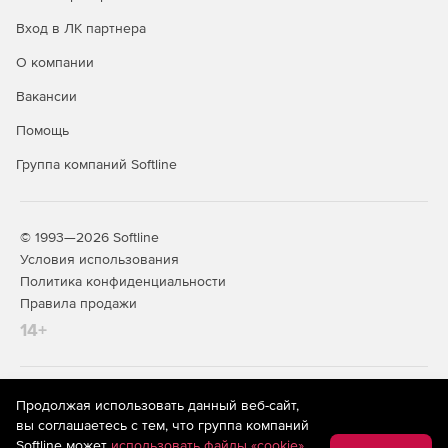
Вход в ЛК партнера
О компании
Вакансии
Помощь
Группа компаний Softline
© 1993—2026 Softline
Условия использования
Политика конфиденциальности
Правила продажи
14+
На информационном ресурсе store.softline.ru применяются
Продолжая использовать данный веб-сайт,
рекомендательные технологии
(информационные технологии
вы соглашаетесь с тем, что группа компаний
предоставления информации на основе сбора,
Softline может
использовать файлы «cookie»