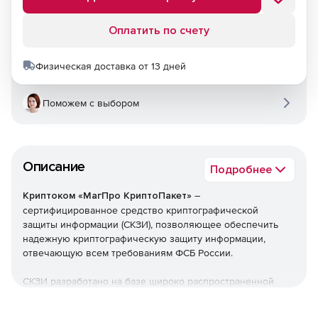
Оплатить по счету
Физическая доставка от 13 дней
Поможем с выбором
Описание
Подробнее
Криптоком «МагПро КриптоПакет»
–
сертифицированное средство криптографической
защиты информации (СКЗИ), позволяющее обеспечить
надежную криптографическую защиту информации,
отвечающую всем требованиям ФСБ России.
СКЗИ разработано на базе широко распространенной
криптобиблиотеки OpenSSL 1.0.2 и opensource-продуктов
stunnel 5.42 и OpenVPN 2.3. СКЗИ реализует