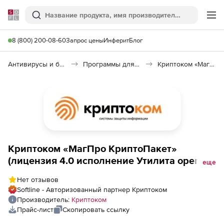
Softline
Поиск
Ме
8 (800) 200-08-60
Запрос цены
Инферит
Блог
Антивирусы и безопасность
Программы для защиты информации
Криптоком «МагПро КриптоПакет»
Криптоком «МагПро КриптоПакет»
(лицензия 4.0 исполнение Утилита openssl,
еще
клиентская лицензия на 1 год),
Нет отзывов
Softline - Авторизованный партнер Криптоком
Производитель:
Криптоком
Прайс-лист
Скопировать ссылку