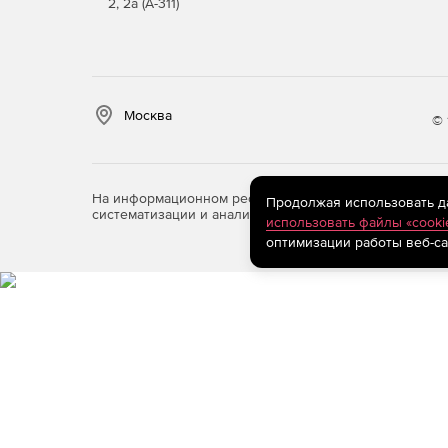
2, 2а (А-311)
Москва
© 
На информационном ресурсе store.softline.ru примен
Продолжая использовать дан
систематизации и анализа сведений, относящихся к 
использовать файлы «cooki
оптимизации работы веб-са