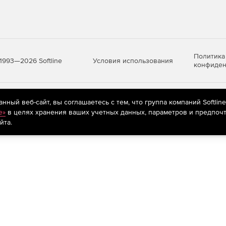
Политика
Условия использования
1993—2026 Softline
конфиден
яются
рекомендательные технологии
(информационные технологии п
ный веб-сайт, вы соглашаетесь с тем, что группа компаний Softlin
предпочтениям пользователей сети «Интернет», находящихся на те
e»
в целях хранения ваших учетных данных, параметров и предпочт
йта.