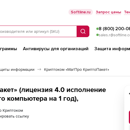
Softline.ru
Запрос цены
Те
8 (800) 200-0
Поиск
sales.r@softline.
ограммы
Антивирусы для организаций
Защита информ
ащиты информации
Криптоком «МагПро КриптоПакет»
кет» (лицензия 4.0 исполнение
 компьютера на 1 год),
ер Криптоком
ировать ссылку