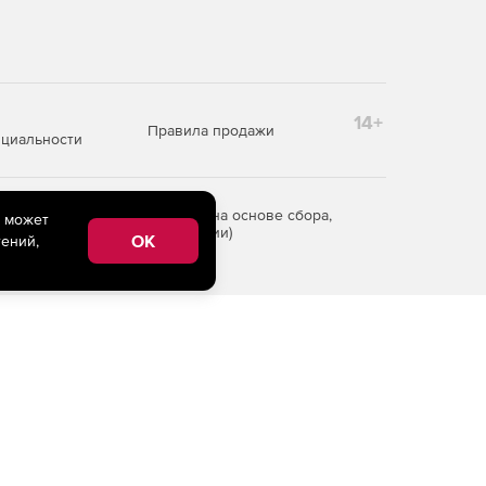
14+
Правила продажи
циальности
редоставления информации на основе сбора,
e может
рритории Российской Федерации)
OK
ений,