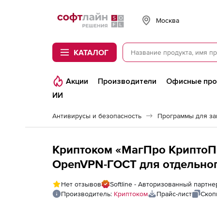
Softline
Москва
КАТАЛОГ
Акции
Производители
Офисные пр
ИИ
Антивирусы и безопасность
Программы для з
Криптоком «МагПро КриптоПа
OpenVPN-ГОСТ для отдельного
Нет отзывов
Softline - Авторизованный партн
Производитель:
Криптоком
Прайс-лист
Скоп