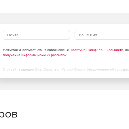
Нажимая «Подписаться», я соглашаюсь с
Политикой конфиденциальности
, д
получение информационных рассылок
.
Этот сайт защищен SmartCaptcha от Yandex Cloud -
Уведомление об условия
еров