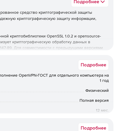
Подробнее
рованное средство криптографической защиты
адежную криптографическую защиту информации,
ной криптобиблиотеки OpenSSL 1.0.2 и opensource-
ализует криптографическую обработку данных в
, 28147-89. Для совместимости с предыдущими версиями
1 и Р 34.11-94.
Подробнее
российского ПО.
полнение OpenVPN-ГОСТ для отдельного компьютера на
1 год
Физический
Полная версия
12 мес.
Коммерческая
Подробнее