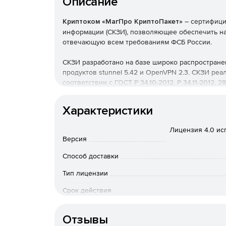
Описание
Криптоком «МагПро КриптоПакет»
– сертифици
информации (СКЗИ), позволяющее обеспечить н
отвечающую всем требованиям ФСБ России.
СКЗИ разработано на базе широко распространен
продуктов stunnel 5.42 и OpenVPN 2.3. СКЗИ ре
соответствии с ГОСТ Р 34.10-2012, P 34.11-2012
поддерживается также работа по ГОСТ Р 34.10-200
Характеристики
СКЗИ «МагПро КриптоПакет» включено в реестр 
Лицензия 4.0 ис
Версия
Способ доставки
Тип лицензии
Срок действия
Тип организации
Отзывы