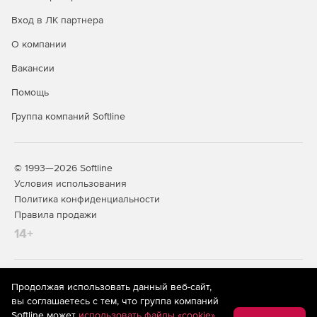
Вход в ЛК партнера
О компании
Вакансии
Помощь
Группа компаний Softline
© 1993—2026 Softline
Условия использования
Политика конфиденциальности
Правила продажи
14+
На информационном ресурсе store.softline.ru применяются
Продолжая использовать данный веб-сайт,
рекомендательные технологии
(информационные технологии
вы соглашаетесь с тем, что группа компаний
предоставления информации на основе сбора,
Softline может
использовать файлы «cookie»