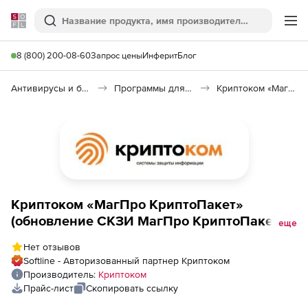
Softline
Поиск
Ме
8 (800) 200-08-60
Запрос цены
Инферит
Блог
Антивирусы и безопасность
Программы для защиты информации
Криптоком «МагПро КриптоПакет»
Криптоком «МагПро КриптоПакет»
(обновление СКЗИ МагПро КриптоПакет
еще
3.0 исполнение OpenVPN-ГОСТ),
Нет отзывов
клиентская лицензия на СКЗИ МагПро
Softline - Авторизованный партнер Криптоком
КриптоПакет в.4.0 исполнение OpenVPN-
Производитель:
Криптоком
ГОСТ на неограниченный срок
Прайс-лист
Скопировать ссылку