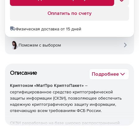
Оплатить по счету
Физическая доставка от 15 дней
Поможем с выбором
Описание
Подробнее
Криптоком «МагПро КриптоПакет»
–
сертифицированное средство криптографической
защиты информации (СКЗИ), позволяющее обеспечить
надежную криптографическую защиту информации,
отвечающую всем требованиям ФСБ России.
СКЗИ разработано на базе широко распространенной
криптобиблиотеки OpenSSL 1.0.2 и opensource-продуктов
stunnel 5.42 и OpenVPN 2.3. СКЗИ реализует