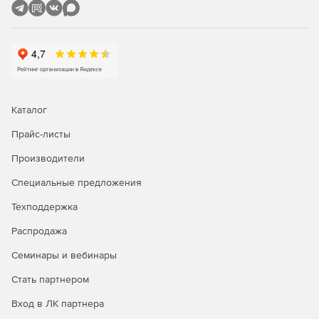
микропористости;
напряженно-деформированное состояние отливки,
включая коробление и прогноз образования трещин;
различные задачи, основанные на постобработке
расчетных полей и позволяющие прогнозировать
механические свойства (пригар, твердость,
Каталог
микроструктура ит. п.).
Прайс-листы
Полнота визуально представленной информации – одно
Производители
из существенных преимуществ СКМ ЛП «ПолигонСофт»,
которое позволяет:
Специальные предложения
увидеть отливку/форму под любым углом;
Техподдержка
Распродажа
создать любые сечения для отливки и формы как
совместно, так и раздельно;
Семинары и вебинары
наблюдать за течением всех процессов в отливке и
Стать партнером
элементах формы;
Вход в ЛК партнера
вывести любые расчетные данные в виде цветовых