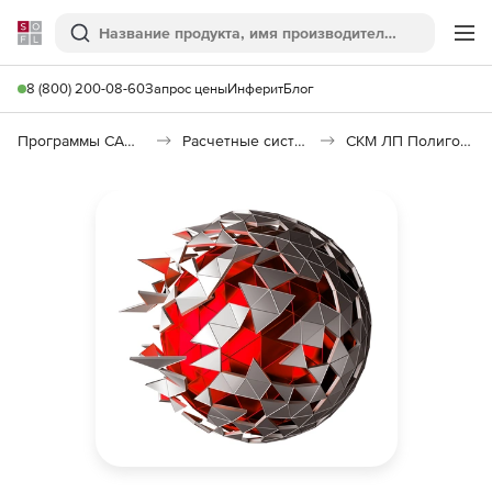
Softline
Поиск
Ме
8 (800) 200-08-60
Запрос цены
Инферит
Блог
Программы САПР и ГИС
Расчетные системы и Научное программное обеспечение
СКМ ЛП ПолигонСофт