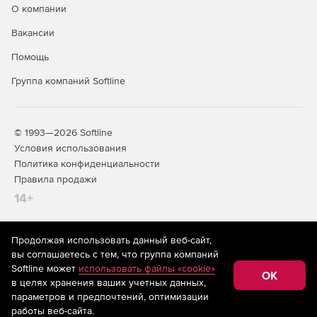
О компании
полей;
Вакансии
вывести информацию о скорости и направлении
потока в векторном виде;
Помощь
Группа компаний Softline
показать изоповерхности либо области выше или
ниже заданного значения;
установить «датчики» в любом месте отливки/формы
© 1993—2026 Softline
на любой расчетный параметр;
Условия использования
Политика конфиденциальности
просмотреть графики, записанные с помощью
Правила продажи
«датчиков»;
14+
записать анимационный файл;
многое другое.
Продолжая использовать данный веб-сайт,
На информационном ресурсе store.softline.ru применяются
вы соглашаетесь с тем, что группа компаний
рекомендательные технологии
(информационные технологии
Softline может
использовать файлы «cookie»
предоставления информации на основе сбора,
OK
в целях хранения ваших учетных данных,
систематизации и анализа сведений, относящихся к
предпочтениям пользователей сети «Интернет»,
параметров и предпочтений, оптимизации
находящихся на территории Российской Федерации)
работы веб-сайта.