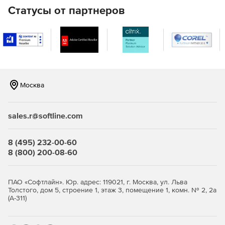
жидкой штамповки (литье с кристаллизацией под
Статусы от партнеров
давлением);
затвердевания с учетом подвода электрического
тока.
С помощью СКМ ЛП «ПолигонСофт» можно моделировать
и анализировать все этапы технологического процесса
Москва
получения отливки:
прогрев и остывание формы перед заливкой (в
sales.r@softline.com
атмосфере и вакууме);
процесс заполнения формы расплавом – с
8 (495) 232-00-60
получением информации о поле скоростей и
8 (800) 200-08-60
температуре расплава, возможных «перемерзаниях»
питающих каналов и непроливах;
ПАО «Софтлайн». Юр. адрес: 119021, г. Москва, ул. Льва
процесс затвердевания отливки – с получением
Толстого, дом 5, строение 1, этаж 3, помещение 1, комн. № 2, 2а
информации о формировании тепловых узлов;
(А-311)
процессы формирования усадочных раковин, макро- и