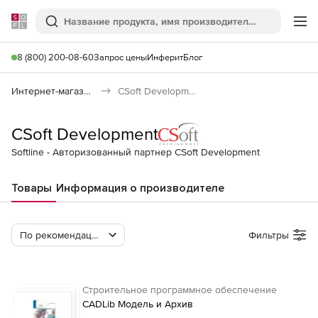
Softline
Поиск
Ме
8 (800) 200-08-60
Запрос цены
Инферит
Блог
Интернет-магазин
CSoft Development
CSoft Development
Softline - Авторизованный партнер CSoft Development
Товары
Информация о производителе
По рекомендации Softline
Фильтры
Строительное программное обеспечение
CADLib Модель и Архив