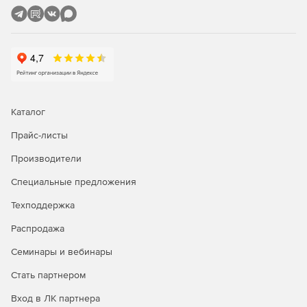
конденсаторов и т. д.
Определение сопротивлений взаимоиндукций по
геометрии расположения опор и геометрии подвески
проводов на опорах.
Возможность ввода модели в виде абстрактных узлов
и ветвей, без определения объектов, а также
Каталог
абстрактных взаимоиндукций.
Прайс-листы
Вывод в таблицы и на схемы параметров расчетной
Производители
модели и результатов расчета.
Специальные предложения
Разбитие графического изображения схемы сети на
множество визуально независимых участков –
Техподдержка
подсхем.
Распродажа
Возможность вывода схемы на любой системный
Семинары и вебинары
принтер формата от А4 до А0, а также передача этой
схемы в AutoCAD или другую графическую систему.
Стать партнером
Вывод выходных таблиц на системный принтер или
Вход в ЛК партнера