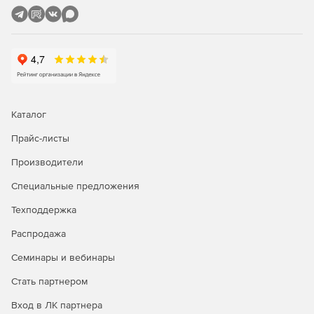
конденсаторов и т. д.
Определение сопротивлений взаимоиндукций по
геометрии расположения опор и геометрии подвески
проводов на опорах.
Возможность ввода модели в виде абстрактных узлов
и ветвей, без определения объектов, а также
Каталог
абстрактных взаимоиндукций.
Прайс-листы
Вывод в таблицы и на схемы параметров расчетной
Производители
модели и результатов расчета.
Специальные предложения
Разбитие графического изображения схемы сети на
множество визуально независимых участков –
Техподдержка
подсхем.
Распродажа
Возможность вывода схемы на любой системный
Семинары и вебинары
принтер формата от А4 до А0, а также передача этой
схемы в AutoCAD или другую графическую систему.
Стать партнером
Вывод выходных таблиц на системный принтер или
Вход в ЛК партнера