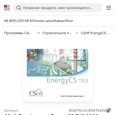
Softline
Поиск
Ме
8 (800) 200-08-60
Запрос цены
Инферит
Блог
Программы САПР и ГИС
Строительное программное обеспечение
CSoft EnergyCS ТКЗ
Артикул:
EN21TN-CU-ENXTKZ00