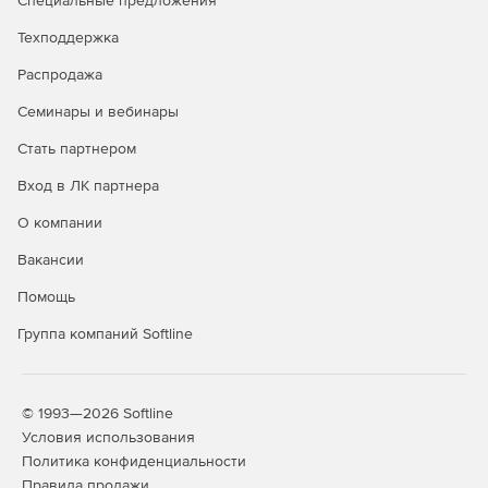
Специальные предложения
Различные способы расцветки схемы для упрощения
анализа сети.
Техподдержка
Отображение оперативных состояний (включено или
Распродажа
отключено) каждого объекта на схеме. Включение
Семинары и вебинары
или отключение объекта может выполняться простым
щелчком мыши.
Стать партнером
Использование блоков для быстрого формирования
Вход в ЛК партнера
распределительной сети. В качестве блока могут
О компании
применяться комплектные распределительные
пункты, распределительные шкафы и
Вакансии
распределительные щиты.
Помощь
Интеграция программного комплекса в САПР более
Группа компаний Softline
высокого уровня. Для этого предусмотрены
следующие текстовые форматы обмена данными (в
том числе графическими): XML, CSV, DFX, WMF, TXT.
© 1993—2026 Softline
Интеграция со специализированными программными
Условия использования
комплексами: ElectriCS 3D для кабельной раскладки,
Политика конфиденциальности
CSoft EnergyCS для расчета режимов
Правила продажи
сложнозамкнутой электрической сети высокого