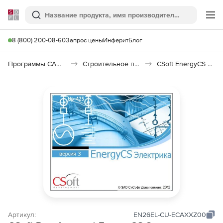
Softline
Поиск
Ме
8 (800) 200-08-60
Запрос цены
Инферит
Блог
Программы САПР и ГИС
Строительное программное обеспечение
CSoft EnergyCS Электрика
Артикул:
EN26EL-CU-ECAXXZ00