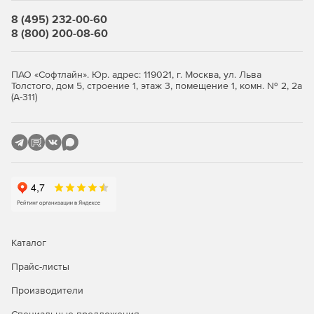
Возможность сохранять готовое графическое
8 (495) 232-00-60
изображение схемы с нанесенными результатами
8 (800) 200-08-60
расчета в файлы DXF (формат обмена чертежами для
графической системы AutoCAD) и WMF.
ПАО «Софтлайн». Юр. адрес: 119021, г. Москва, ул. Льва
Формирование сводных таблиц по результатам
Толстого, дом 5, строение 1, этаж 3, помещение 1, комн. № 2, 2а
комплексных расчетов в целях обоснования
(А-311)
принятых решений (таблицы по выбору уставок
защитных аппаратов, кабельный журнал для
проведения кабельной раскладки и т. д.).
Возможность передавать табличные данные (как
исходные, так и результаты расчетов) напрямую в
Microsoft Word с использованием специально
заготовленных шаблонов, предусматривающих
оформление результатов по правилам, принятым в
организации, или без применения таких шаблонов.
Каталог
Экспорт любой таблицы в текстовый файл формата
Прайс-листы
XML, CSV или TXT для ее последующего
Производители
использования в различных приложениях.