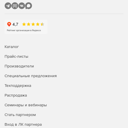
конденсаторов и т. д.
Определение сопротивлений взаимоиндукций по
геометрии расположения опор и геометрии подвески
проводов на опорах.
Возможность ввода модели в виде абстрактных узлов
и ветвей, без определения объектов, а также
Каталог
абстрактных взаимоиндукций.
Прайс-листы
Вывод в таблицы и на схемы параметров расчетной
Производители
модели и результатов расчета.
Специальные предложения
Разбитие графического изображения схемы сети на
множество визуально независимых участков –
Техподдержка
подсхем.
Распродажа
Возможность вывода схемы на любой системный
Семинары и вебинары
принтер формата от А4 до А0, а также передача этой
схемы в AutoCAD или другую графическую систему.
Стать партнером
Вывод выходных таблиц на системный принтер или
Вход в ЛК партнера