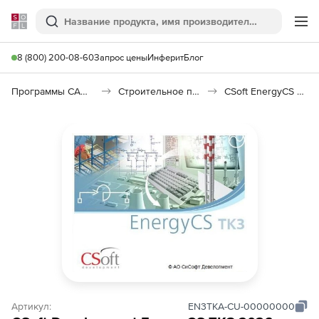
Softline
Поиск
Ме
8 (800) 200-08-60
Запрос цены
Инферит
Блог
Программы САПР и ГИС
Строительное программное обеспечение
CSoft EnergyCS ТКЗ
Артикул:
EN3TKA-CU-00000000