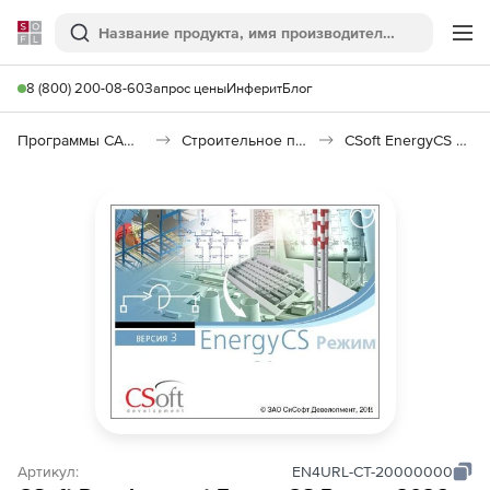
Softline
Поиск
Ме
8 (800) 200-08-60
Запрос цены
Инферит
Блог
Программы САПР и ГИС
Строительное программное обеспечение
CSoft EnergyCS Режим
Артикул:
EN4URL-CT-20000000