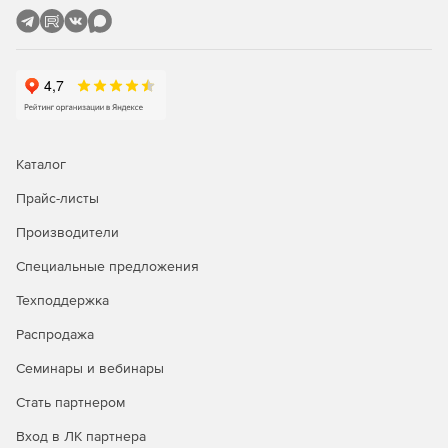
Вывод в таблицы и на схемы параметров расчетной
модели и результатов расчета.
Разбитие графического изображения схемы сети на
множество визуально независимых участков –
подсхем.
Каталог
Возможность вывода схемы на любой системный
принтер формата от А4 до А0, а также передача этой
Прайс-листы
схемы в AutoCAD или другую графическую систему.
Производители
Вывод выходных таблиц на системный принтер или
Специальные предложения
передача в Microsoft Word либо Open Office для
оформления выходных документов на основе
Техподдержка
настраиваемых шаблонов.
Распродажа
Доступ к интерфейсам, позволяющим предавать в
Семинары и вебинары
другие программы как данные модели, так и
графическое изображение, а также получать модели
Стать партнером
из других программ, поддерживающих стандартные
форматы.
Вход в ЛК партнера