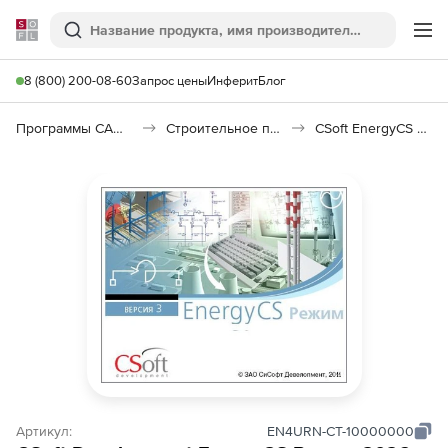
Softline
Поиск
Ме
8 (800) 200-08-60
Запрос цены
Инферит
Блог
Программы САПР и ГИС
Строительное программное обеспечение
CSoft EnergyCS Режим
Артикул:
EN4URN-CT-10000000