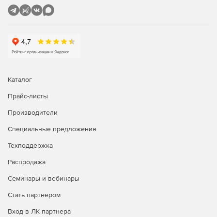
Вывод в таблицы и на схемы параметров расчетной
модели и результатов расчета.
Разбитие графического изображения схемы сети на
множество визуально независимых участков –
подсхем.
Каталог
Возможность вывода схемы на любой системный
принтер формата от А4 до А0, а также передача этой
Прайс-листы
схемы в AutoCAD или другую графическую систему.
Производители
Вывод выходных таблиц на системный принтер или
Специальные предложения
передача в Microsoft Word либо Open Office для
оформления выходных документов на основе
Техподдержка
настраиваемых шаблонов.
Распродажа
Доступ к интерфейсам, позволяющим предавать в
Семинары и вебинары
другие программы как данные модели, так и
графическое изображение, а также получать модели
Стать партнером
из других программ, поддерживающих стандартные
форматы.
Вход в ЛК партнера