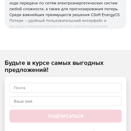
ходе передачи по сетям электроэнергетических систем
любой сложности, а также для прогнозирования потерь.
Среди важнейших преимуществ решения CSoft EnergyCS
Потери – удобный пользовательский интерфейс и
мощные математические методы расчета режимов
разомкнутых распределительных и сложнозамкнутых
системообразующих сетей. Программный комплекс CSoft
EnergyCS Потери полностью совместим по модели с
решениями CSoft EnergyCS Режим и CSoft EnergyCS ТКЗ.
Будьте в курсе самых выгодных
Сфера применения CSoft EnergyCS Потери:
предложений!
Определение технических и технологических потерь
электроэнергии в электрических сетях.
Прогнозирование потерь электроэнергии.
Разработка мероприятий для снижения потерь
электроэнергии.
ПОДПИСАТЬСЯ
Энергетический аудит.