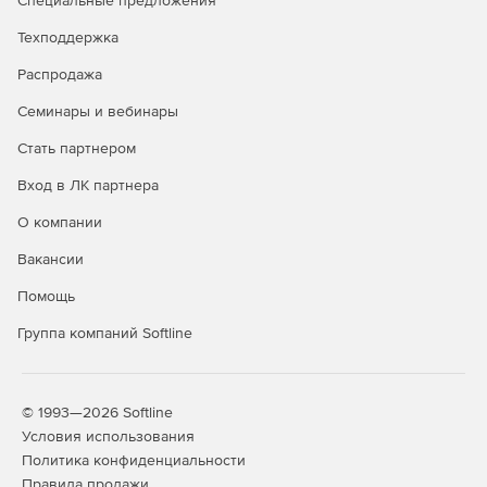
Специальные предложения
Поддержка формата ЦДУ, специального формата XML,
Техподдержка
описанного в документации, стандартного CIM XML и
Распродажа
текстового формата CSV.
Семинары и вебинары
Стать партнером
Вход в ЛК партнера
О компании
Вакансии
Помощь
Группа компаний Softline
© 1993—2026 Softline
Условия использования
Политика конфиденциальности
Правила продажи