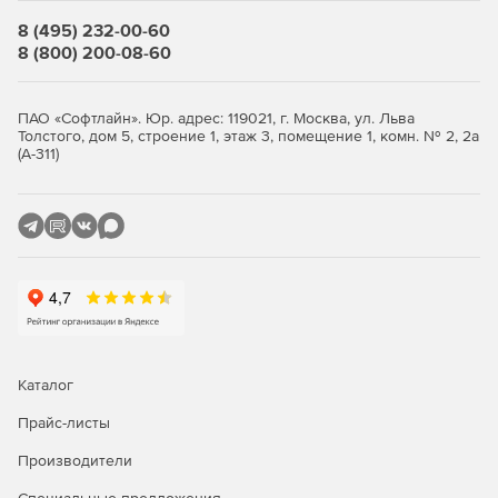
8 (495) 232-00-60
Вывод в таблицы и на схемы параметров расчетной
8 (800) 200-08-60
модели и результатов расчета.
Разбитие графического изображения схемы сети на
ПАО «Софтлайн». Юр. адрес: 119021, г. Москва, ул. Льва
множество визуально независимых участков –
Толстого, дом 5, строение 1, этаж 3, помещение 1, комн. № 2, 2а
(А-311)
подсхем.
Возможность вывода схемы на любой системный
принтер формата от А4 до А0, а также передача этой
схемы в AutoCAD или другую графическую систему.
Вывод выходных таблиц на системный принтер или
передача в Microsoft Word либо Open Office для
оформления выходных документов на основе
настраиваемых шаблонов.
Каталог
Доступ к интерфейсам, позволяющим предавать в
другие программы как данные модели, так и
Прайс-листы
графическое изображение, а также получать модели
Производители
из других программ, поддерживающих стандартные
форматы.