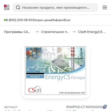
Softline
Поиск
Ме
8 (800) 200-08-60
Запрос цены
Инферит
Блог
Программы САПР и ГИС
Строительное программное обеспечение
CSoft EnergyCS Потери
Артикул:
ENXPOS-CT-10000000