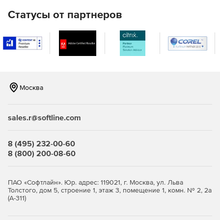
Выполнение горизонтальных сечений зон на любой
Статусы от партнеров
высоте.
Графическое представление цифровой информации:
координат зданий, сооружений и устройств
молниезащиты.
Работа на плоском генплане.
Москва
Выполнение вертикальных сечений зон.
sales.r@softline.com
Подсистема расчета заземляющих устройств:
Автоматизированный расчет искусственных и
8 (495) 232-00-60
естественных заземлителей.
8 (800) 200-08-60
Расчет сопротивления растеканию и расчет
напряжения прикосновения.
ПАО «Софтлайн». Юр. адрес: 119021, г. Москва, ул. Льва
Толстого, дом 5, строение 1, этаж 3, помещение 1, комн. № 2, 2а
Расчет сопротивления растеканию по двум методам:
(А-311)
коэффициентов использования и Оллендорфо-
Лорана.