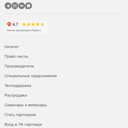
Подсистема расчета подстанций:
Расчет заземления подстанций (подсистема РП) для
подстанций напряжением 3 кВ и выше с
одновременной оптимизацией параметров
заземляющего устройства по критерию минимума
расхода металла.
Каталог
Прайс-листы
Расчет заземлителей при фиксированных значениях
его основных параметров с учетом влияния
Производители
естественной проводимости железобетонных стоек
под оборудование на величину электрических
Специальные предложения
характеристик заземляющего устройства.
Техподдержка
Расчет ЗУ ПС напряжением 110 кВ и выше с
Распродажа
постоянным и переменным шагом ячеек
заземляющей сетки.
Семинары и вебинары
Стать партнером
Подсистема расчета электромагнитной обстановки:
Вход в ЛК партнера
Ввод естественных и искусственных заземлителей