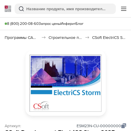
Softline
Поиск
Ме
8 (800) 200-08-60
Запрос цены
Инферит
Блог
Программы САПР и ГИС
Строительное программное обеспечение
CSoft ElectriCS Storm
Артикул:
ESM23N-CU-00000000