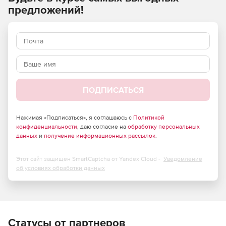
предложений!
Решение CSoft ElectriCS Storm состоит из четырех
основных подсистем: расчета молниезащит (РМЗ), расчета
заземляющих устройств (РЗУ), расчета подстанций (РП) и
расчета электромагнитной обстановки (ЭМО).
Подсистема расчета молниезащит:
Автоматическое вычисление и построение зон защит
ПОДПИСАТЬСЯ
молниеотводов и горизонтальных сечений этих зон.
Расчет и построение зон защит в соответствии с
Нажимая «Подписаться», я соглашаюсь с
Политикой
различными руководящими материалами.
конфиденциальности
, даю согласие на
обработку персональных
данных
и
получение информационных рассылок
.
Расчет многократных стержневых и/или тросовых
молниеотводов.
Этот сайт защищен SmartCaptcha от Yandex Cloud -
Уведомление
об условиях обработки данных
3D-отображение зданий и сооружений, требующих
молниезащиты, зон защиты, полученных в результате
расчета, а также их соотношения.
Выполнение горизонтальных сечений зон на любой
Статусы от партнеров