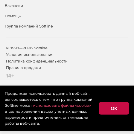
Вакансии
Автоматическая закачка заземлителей с чертежей
AutoCAD.
Помощь
Ввод кабельных трасс и кабелей с результатами
Группа компаний Softline
раскладки.
Расчет сопротивления растеканию заземлителей
индивидуально для каждого заземлителя.
© 1993—2026 Softline
Условия использования
Расчет потенциалов и токов по узлам и ветвям ЗУ для
Политика конфиденциальности
ударов молнии и КЗ.
Правила продажи
14+
Расчет и построение магнитного поля для указанной
зоны; расчет производится как для полей от
заземлителей, так и для полей от
Продолжая использовать данный веб-сайт,
токоограничивающих реакторов и шин первичных
На информационном ресурсе store.softline.ru применяются
вы соглашаетесь с тем, что группа компаний
цепей.
рекомендательные технологии
(информационные технологии
Softline может
использовать файлы «cookie»
предоставления информации на основе сбора,
OK
в целях хранения ваших учетных данных,
систематизации и анализа сведений, относящихся к
Расчет наведенных от молнии импульсных
предпочтениям пользователей сети «Интернет»,
параметров и предпочтений, оптимизации
напряжений во вторичных цепях.
находящихся на территории Российской Федерации)
работы веб-сайта.
Расчет и построение поля потенциалов, поля