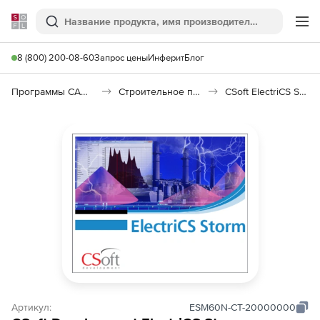
Softline
Поиск
Ме
8 (800) 200-08-60
Запрос цены
Инферит
Блог
Программы САПР и ГИС
Строительное программное обеспечение
CSoft ElectriCS Storm
Артикул:
ESM60N-CT-20000000