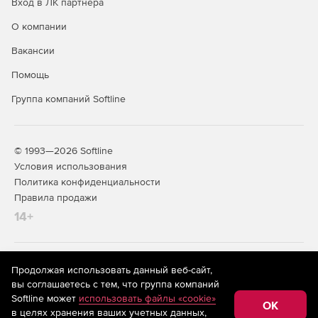
Вход в ЛК партнера
О компании
Вакансии
Помощь
Группа компаний Softline
© 1993—2026 Softline
Условия использования
Политика конфиденциальности
Правила продажи
14+
На информационном ресурсе store.softline.ru применяются
Продолжая использовать данный веб-сайт,
рекомендательные технологии
(информационные технологии
вы соглашаетесь с тем, что группа компаний
предоставления информации на основе сбора,
Softline может
использовать файлы «cookie»
систематизации и анализа сведений, относящихся к
OK
в целях хранения ваших учетных данных,
предпочтениям пользователей сети «Интернет»,