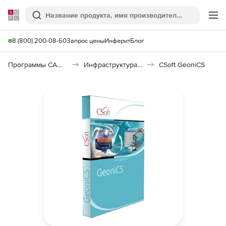
Softline
Поиск
Ме
8 (800) 200-08-60
Запрос цены
Инферит
Блог
Программы САПР и ГИС
Инфраструктура: изыскания, генплан, транспорт
CSoft GeoniCS