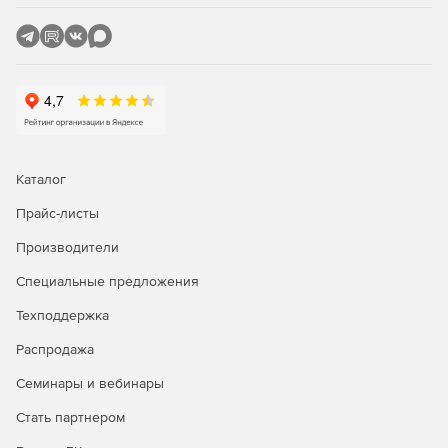
подсчет объемов по коридору.
Модуль «Геомодель»
– автоматизирует процесс
подготовки графических отчетных документов
инженерно-геологических изысканий (инженерно-
геологические разрезы и колонки). Предусмотрено
отображение разреза на поперечных сечениях и
возможность отрисовки несвязанных пластов.
Компонент работает при наличии модуля CSoft
Каталог
GeoniCS «Топоплан».
Прайс-листы
Производители
Специальные предложения
Техподдержка
Распродажа
Семинары и вебинары
Стать партнером