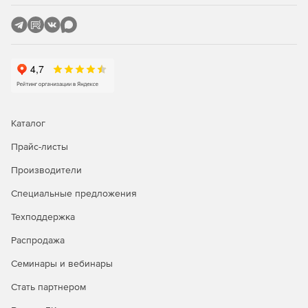
подсчет объемов по коридору.
Модуль «Геомодель»
– автоматизирует процесс
подготовки графических отчетных документов
инженерно-геологических изысканий (инженерно-
геологические разрезы и колонки). Предусмотрено
отображение разреза на поперечных сечениях и
возможность отрисовки несвязанных пластов.
Компонент работает при наличии модуля CSoft
Каталог
GeoniCS «Топоплан».
Прайс-листы
Производители
Специальные предложения
Техподдержка
Распродажа
Семинары и вебинары
Стать партнером