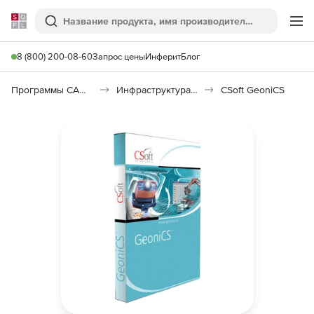
Softline
Поиск
Ме
8 (800) 200-08-60
Запрос цены
Инферит
Блог
Программы САПР и ГИС
Инфраструктура: изыскания, генплан, транспорт
CSoft GeoniCS