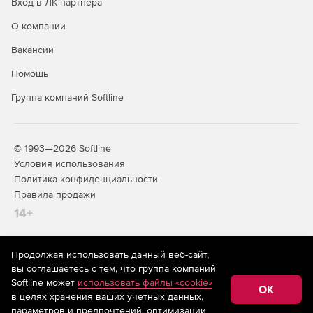
Вход в ЛК партнера
О компании
Вакансии
Помощь
Группа компаний Softline
© 1993—2026 Softline
Условия использования
Политика конфиденциальности
Правила продажи
14+
Продолжая использовать данный веб-сайт,
На информационном ресурсе store.softline.ru применяются
вы соглашаетесь с тем, что группа компаний
рекомендательные технологии
(информационные технологии
Softline может
использовать файлы «cookie»
предоставления информации на основе сбора,
OK
в целях хранения ваших учетных данных,
систематизации и анализа сведений, относящихся к
предпочтениям пользователей сети «Интернет»,
параметров и предпочтений, оптимизации